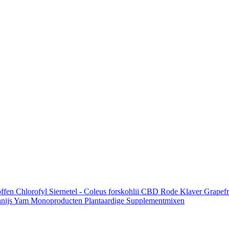
offen
Chlorofyl
Siernetel - Coleus forskohlii
CBD
Rode Klaver
Grapefr
nijs
Yam
Monoproducten
Plantaardige Supplementmixen