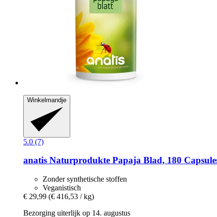
Winkelmandje
5.0 (7)
anatis Naturprodukte
Papaja Blad, 180 Capsule
Zonder synthetische stoffen
Veganistisch
€ 29,99
(€ 416,53 / kg)
Bezorging uiterlijk op 14. augustus