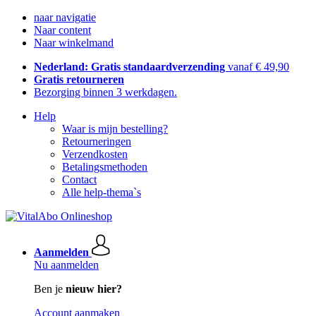
naar navigatie
Naar content
Naar winkelmand
Nederland: Gratis standaardverzending
vanaf € 49,90
Gratis retourneren
Bezorging binnen 3 werkdagen.
Help
Waar is mijn bestelling?
Retourneringen
Verzendkosten
Betalingsmethoden
Contact
Alle help-thema`s
Aanmelden
Nu aanmelden
Ben je
nieuw hier?
Account aanmaken