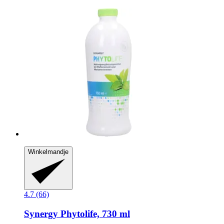
Winkelmandje
4.7 (66)
Synergy
Phytolife, 730 ml