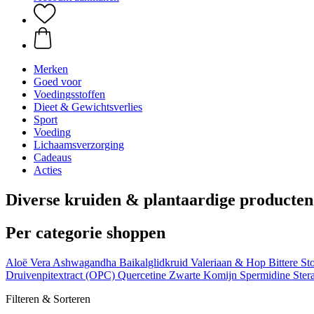
Merken
Goed voor
Voedingsstoffen
Dieet & Gewichtsverlies
Sport
Voeding
Lichaamsverzorging
Cadeaus
Acties
Diverse kruiden & plantaardige producten
Per categorie shoppen
Aloë Vera
Ashwagandha
Baikalglidkruid
Valeriaan & Hop
Bittere St
Druivenpitextract (OPC)
Quercetine
Zwarte Komijn
Spermidine
Stera
Filteren & Sorteren