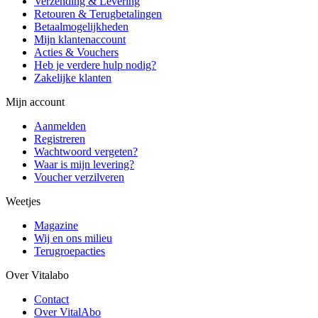
Verzending & Levering
Retouren & Terugbetalingen
Betaalmogelijkheden
Mijn klantenaccount
Acties & Vouchers
Heb je verdere hulp nodig?
Zakelijke klanten
Mijn account
Aanmelden
Registreren
Wachtwoord vergeten?
Waar is mijn levering?
Voucher verzilveren
Weetjes
Magazine
Wij en ons milieu
Terugroepacties
Over Vitalabo
Contact
Over VitalAbo