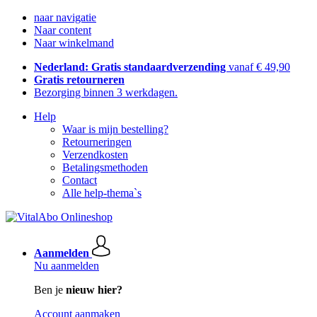
naar navigatie
Naar content
Naar winkelmand
Nederland: Gratis standaardverzending
vanaf € 49,90
Gratis retourneren
Bezorging binnen 3 werkdagen.
Help
Waar is mijn bestelling?
Retourneringen
Verzendkosten
Betalingsmethoden
Contact
Alle help-thema`s
Aanmelden
Nu aanmelden
Ben je
nieuw hier?
Account aanmaken