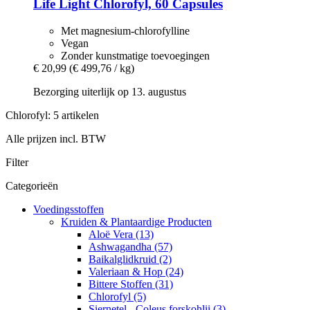
Life Light
Chlorofyl, 60 Capsules
Met magnesium-chlorofylline
Vegan
Zonder kunstmatige toevoegingen
€ 20,99
(€ 499,76 / kg)
Bezorging uiterlijk op 13. augustus
Chlorofyl: 5 artikelen
Alle prijzen incl. BTW
Filter
Categorieën
Voedingsstoffen
Kruiden & Plantaardige Producten
Aloë Vera (13)
Ashwagandha (57)
Baikalglidkruid (2)
Valeriaan & Hop (24)
Bittere Stoffen (31)
Chlorofyl (5)
Siernetel - Coleus forskohlii (3)