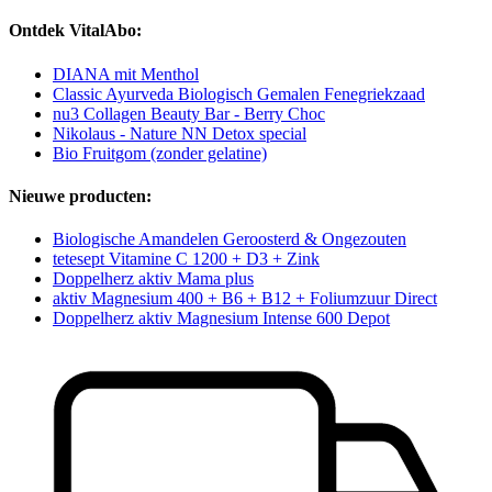
Ontdek VitalAbo:
DIANA mit Menthol
Classic Ayurveda Biologisch Gemalen Fenegriekzaad
nu3 Collagen Beauty Bar - Berry Choc
Nikolaus - Nature NN Detox special
Bio Fruitgom (zonder gelatine)
Nieuwe producten:
Biologische Amandelen Geroosterd & Ongezouten
tetesept Vitamine C 1200 + D3 + Zink
Doppelherz aktiv Mama plus
aktiv Magnesium 400 + B6 + B12 + Foliumzuur Direct
Doppelherz aktiv Magnesium Intense 600 Depot