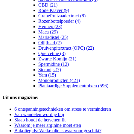
CBD (21)
Rode Klaver (9)
Grapefruitzaadextract (8)
Rozenbottelpoeder (4)
Hennep (23)
Maca (29)
Mariadistel (25)
Olijfblad (7)
Druivenpitextract (OPC) (22)
Quercetine (3)
Zwarte Komijn (21)
Spermidine (12)
Steranijs (7)
Yam (15)
Monoproducten (421)
Plantaardige Supplementmixen (596)
Uit ons magazine:
6 ontspanningstechnieken om stress te verminderen
Van wandelen word je blij
Slaap houdt de hersenen fit
Waarom je meer arginine moet eten
Bakoliegids: Welke olie is waarvoor geschikt?