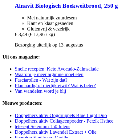
Alnavit
Biologisch Boekweitbrood, 250 g
Met natuurlijk zuurdesem
Kant-en-klaar gesneden
Glutenvrij & vezelrijk
€ 3,49
(€ 13,96 / kg)
Bezorging uiterlijk op 13. augustus
Uit ons magazine:
Snelle recepten: Keto Avocado-Zalmsalade
Waarom je meer arginine moet eten
Fasciarollen - Wat zijn dat?
Plantaardig of dierlijk eiwit? Wat is beter?
Van wandelen word je blij
Nieuwe producten:
Doppelherz aktiv Oogdruppels Blue Light Duo
Doppelherz aktiv Collageenpoeder - Perzik IJsthee
tetesept Selenium 150 Intens
Doppelherz aktiv Lavendel Extract + Olie
Peeroton Eiwitreep, Vanille