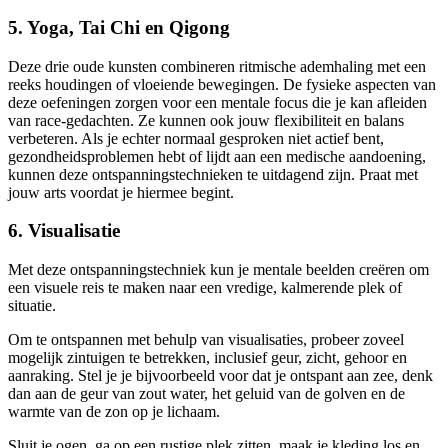
5. Yoga, Tai Chi en Qigong
Deze drie oude kunsten combineren ritmische ademhaling met een
reeks houdingen of vloeiende bewegingen. De fysieke aspecten van
deze oefeningen zorgen voor een mentale focus die je kan afleiden
van race-gedachten. Ze kunnen ook jouw flexibiliteit en balans
verbeteren. Als je echter normaal gesproken niet actief bent,
gezondheidsproblemen hebt of lijdt aan een medische aandoening,
kunnen deze ontspanningstechnieken te uitdagend zijn. Praat met
jouw arts voordat je hiermee begint.
6. Visualisatie
Met deze ontspanningstechniek kun je mentale beelden creëren om
een visuele reis te maken naar een vredige, kalmerende plek of
situatie.
Om te ontspannen met behulp van visualisaties, probeer zoveel
mogelijk zintuigen te betrekken, inclusief geur, zicht, gehoor en
aanraking. Stel je je bijvoorbeeld voor dat je ontspant aan zee, denk
dan aan de geur van zout water, het geluid van de golven en de
warmte van de zon op je lichaam.
Sluit je ogen, ga op een rustige plek zitten, maak je kleding los en