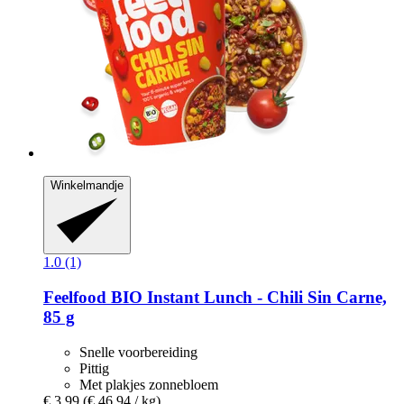
Winkelmandje
1.0 (1)
Feelfood
BIO Instant Lunch -​ Chili Sin Carne,
85 g
Snelle voorbereiding
Pittig
Met plakjes zonnebloem
€ 3,99
(€ 46,94 / kg)