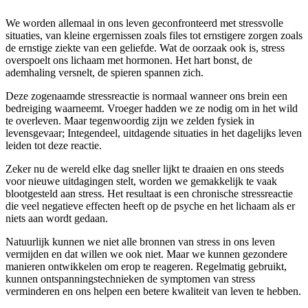
We worden allemaal in ons leven geconfronteerd met stressvolle
situaties, van kleine ergernissen zoals files tot ernstigere zorgen zoals
de ernstige ziekte van een geliefde. Wat de oorzaak ook is, stress
overspoelt ons lichaam met hormonen. Het hart bonst, de
ademhaling versnelt, de spieren spannen zich.
Deze zogenaamde stressreactie is normaal wanneer ons brein een
bedreiging waarneemt. Vroeger hadden we ze nodig om in het wild
te overleven. Maar tegenwoordig zijn we zelden fysiek in
levensgevaar; Integendeel, uitdagende situaties in het dagelijks leven
leiden tot deze reactie.
Zeker nu de wereld elke dag sneller lijkt te draaien en ons steeds
voor nieuwe uitdagingen stelt, worden we gemakkelijk te vaak
blootgesteld aan stress. Het resultaat is een chronische stressreactie
die veel negatieve effecten heeft op de psyche en het lichaam als er
niets aan wordt gedaan.
Natuurlijk kunnen we niet alle bronnen van stress in ons leven
vermijden en dat willen we ook niet. Maar we kunnen gezondere
manieren ontwikkelen om erop te reageren. Regelmatig gebruikt,
kunnen ontspanningstechnieken de symptomen van stress
verminderen en ons helpen een betere kwaliteit van leven te hebben.