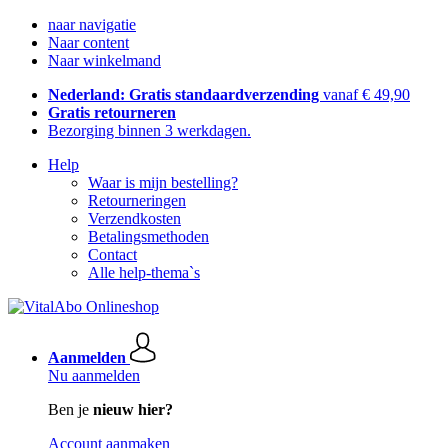
naar navigatie
Naar content
Naar winkelmand
Nederland: Gratis standaardverzending
vanaf € 49,90
Gratis retourneren
Bezorging binnen 3 werkdagen.
Help
Waar is mijn bestelling?
Retourneringen
Verzendkosten
Betalingsmethoden
Contact
Alle help-thema`s
Aanmelden
Nu aanmelden
Ben je
nieuw hier?
Account aanmaken