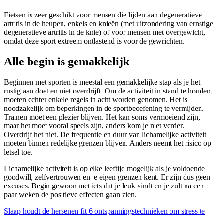
Fietsen is zeer geschikt voor mensen die lijden aan degeneratieve
artritis in de heupen, enkels en knieën (met uitzondering van ernstige
degeneratieve artritis in de knie) of voor mensen met overgewicht,
omdat deze sport extreem ontlastend is voor de gewrichten.
Alle begin is gemakkelijk
Beginnen met sporten is meestal een gemakkelijke stap als je het
rustig aan doet en niet overdrijft. Om de activiteit in stand te houden,
moeten echter enkele regels in acht worden genomen. Het is
noodzakelijk om beperkingen in de sportbeoefening te vermijden.
Trainen moet een plezier blijven. Het kan soms vermoeiend zijn,
maar het moet vooral speels zijn, anders kom je niet verder.
Overdrijf het niet. De frequentie en duur van lichamelijke activiteit
moeten binnen redelijke grenzen blijven. Anders neemt het risico op
letsel toe.
Lichamelijke activiteit is op elke leeftijd mogelijk als je voldoende
goodwill, zelfvertrouwen en je eigen grenzen kent. Er zijn dus geen
excuses. Begin gewoon met iets dat je leuk vindt en je zult na een
paar weken de positieve effecten gaan zien.
Slaap houdt de hersenen fit
6 ontspanningstechnieken om stress te