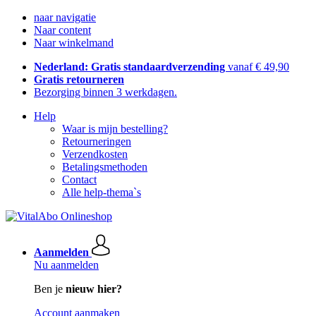
naar navigatie
Naar content
Naar winkelmand
Nederland: Gratis standaardverzending
vanaf € 49,90
Gratis retourneren
Bezorging binnen 3 werkdagen.
Help
Waar is mijn bestelling?
Retourneringen
Verzendkosten
Betalingsmethoden
Contact
Alle help-thema`s
Aanmelden
Nu aanmelden
Ben je
nieuw hier?
Account aanmaken