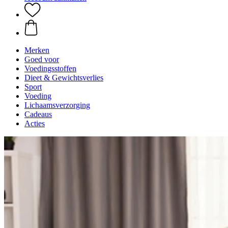
Merken
Goed voor
Voedingsstoffen
Dieet & Gewichtsverlies
Sport
Voeding
Lichaamsverzorging
Cadeaus
Acties