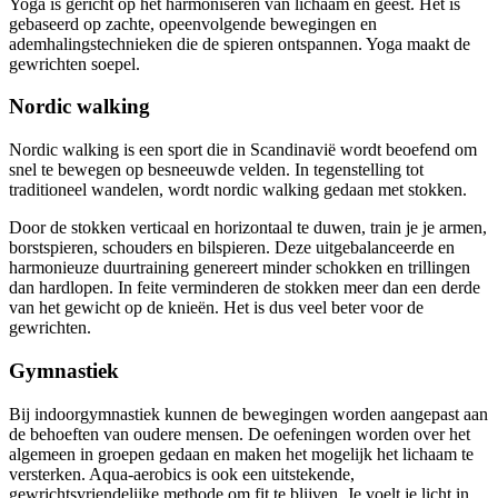
Yoga is gericht op het harmoniseren van lichaam en geest. Het is
gebaseerd op zachte, opeenvolgende bewegingen en
ademhalingstechnieken die de spieren ontspannen. Yoga maakt de
gewrichten soepel.
Nordic walking
Nordic walking is een sport die in Scandinavië wordt beoefend om
snel te bewegen op besneeuwde velden. In tegenstelling tot
traditioneel wandelen, wordt nordic walking gedaan met stokken.
Door de stokken verticaal en horizontaal te duwen, train je je armen,
borstspieren, schouders en bilspieren. Deze uitgebalanceerde en
harmonieuze duurtraining genereert minder schokken en trillingen
dan hardlopen. In feite verminderen de stokken meer dan een derde
van het gewicht op de knieën. Het is dus veel beter voor de
gewrichten.
Gymnastiek
Bij indoorgymnastiek kunnen de bewegingen worden aangepast aan
de behoeften van oudere mensen. De oefeningen worden over het
algemeen in groepen gedaan en maken het mogelijk het lichaam te
versterken. Aqua-aerobics is ook een uitstekende,
gewrichtsvriendelijke methode om fit te blijven. Je voelt je licht in