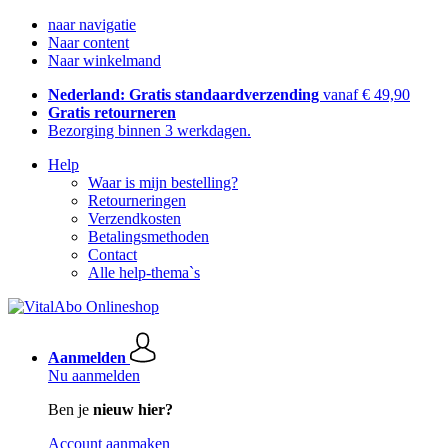
naar navigatie
Naar content
Naar winkelmand
Nederland: Gratis standaardverzending
vanaf € 49,90
Gratis retourneren
Bezorging binnen 3 werkdagen.
Help
Waar is mijn bestelling?
Retourneringen
Verzendkosten
Betalingsmethoden
Contact
Alle help-thema`s
Aanmelden
Nu aanmelden
Ben je
nieuw hier?
Account aanmaken