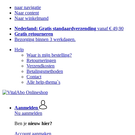
naar navigatie
Naar content
Naar winkelmand
Nederland: Gratis standaardverzending
vanaf € 49,90
Gratis retourneren
Bezorging binnen 3 werkdagen.
Help
Waar is mijn bestelling?
Retourneringen
Verzendkosten
Betalingsmethoden
Contact
Alle help-thema`s
Aanmelden
Nu aanmelden
Ben je
nieuw hier?
Account aanmaken