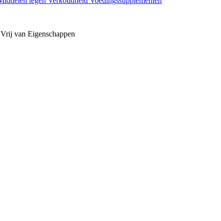
Middelen tegen Verkoudheid
Voedingssupplementen
 Vrij van
Eigenschappen