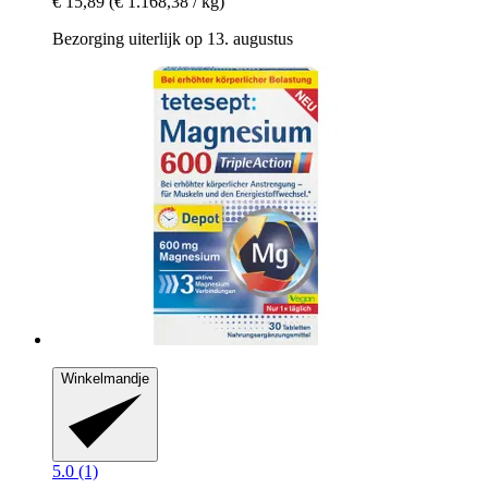
€ 15,89
(€ 1.168,38 / kg)
Bezorging uiterlijk op 13. augustus
Winkelmandje
5.0 (1)