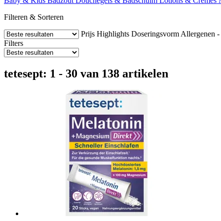
Baby & Kids
Badzout
Douchegels & Badschuim
Lotions & Crèmes
Filteren & Sorteren
Prijs
Highlights
Doseringsvorm
Allergenen -
Filters
tetesept: 1 - 30 van 138 artikelen