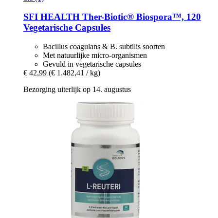
SFI HEALTH
Ther-​Biotic® Biospora™, 120
Vegetarische Capsules
Bacillus coagulans & B. subtilis soorten
Met natuurlijke micro-organismen
Gevuld in vegetarische capsules
€ 42,99
(€ 1.482,41 / kg)
Bezorging uiterlijk op 14. augustus