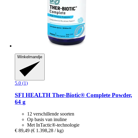
Winkelmandje
5.0 (1)
SFI HEALTH
Ther-​Biotic® Complete Powder,
64 g
12 verschillende soorten
Op basis van inuline
Met InTactic®-technologie
€ 89,49
(€ 1.398,28 / kg)