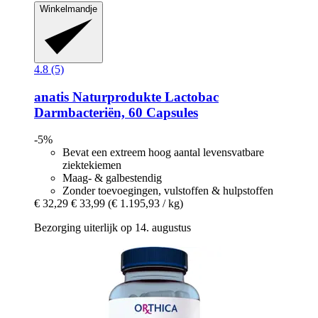
Winkelmandje
4.8 (5)
anatis Naturprodukte
Lactobac
Darmbacteriën, 60 Capsules
-5%
Bevat een extreem hoog aantal levensvatbare
ziektekiemen
Maag- & galbestendig
Zonder toevoegingen, vulstoffen & hulpstoffen
€ 32,29
€ 33,99
(€ 1.195,93 / kg)
Bezorging uiterlijk op 14. augustus