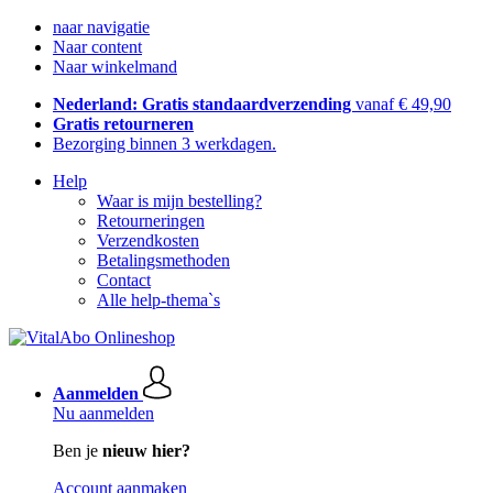
naar navigatie
Naar content
Naar winkelmand
Nederland: Gratis standaardverzending
vanaf € 49,90
Gratis retourneren
Bezorging binnen 3 werkdagen.
Help
Waar is mijn bestelling?
Retourneringen
Verzendkosten
Betalingsmethoden
Contact
Alle help-thema`s
Aanmelden
Nu aanmelden
Ben je
nieuw hier?
Account aanmaken