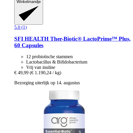
Winkelmandje
5.0 (1)
SFI HEALTH
Ther-​Biotic® LactoPrime™ Plus,
60 Capsules
12 probiotische stammen
Lactobacillus & Bifidobacterium
Vrij van inuline
€ 49,99
(€ 1.190,24 / kg)
Bezorging uiterlijk op 14. augustus