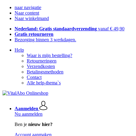
naar navigatie
Naar content
Naar winkelmand
Nederland: Gratis standaardverzending
vanaf € 49,90
Gratis retourneren
Bezorging binnen 3 werkdagen.
Help
Waar is mijn bestelling?
Retourneringen
Verzendkosten
Betalingsmethoden
Contact
Alle help-thema`s
Aanmelden
Nu aanmelden
Ben je
nieuw hier?
Account aanmaken