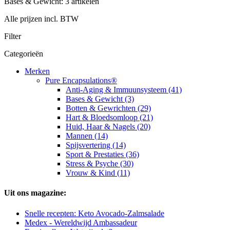
Bases & Gewicht: 3 artikelen
Alle prijzen incl. BTW
Filter
Categorieën
Merken
Pure Encapsulations®
Anti-Aging & Immuunsysteem (41)
Bases & Gewicht (3)
Botten & Gewrichten (29)
Hart & Bloedsomloop (21)
Huid, Haar & Nagels (20)
Mannen (14)
Spijsvertering (14)
Sport & Prestaties (36)
Stress & Psyche (30)
Vrouw & Kind (11)
Uit ons magazine:
Snelle recepten: Keto Avocado-Zalmsalade
Medex - Wereldwijd Ambassadeur