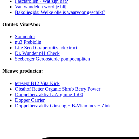
Fasciarollen - Wat zijn dat?
Van wandelen word je blij
Bakoliegids: Welke olie is waarvoor geschikt?
Ontdek VitalAbo:
Sonnentor
nu3 Prebiolin
Life Seed Grapefruitzaadextract
Dr. Wunder pH-Check
Seeberger Geroosterde pompoenpitten
Nieuwe producten:
tetesept B12 Vita-Kick
Obsthof Retter Organic Shrub Berry Power
Doppelherz aktiv L-Arginine 1500
Dopper Carrier
Doppelherz aktiv Ginseng + B-Vitamines + Zink