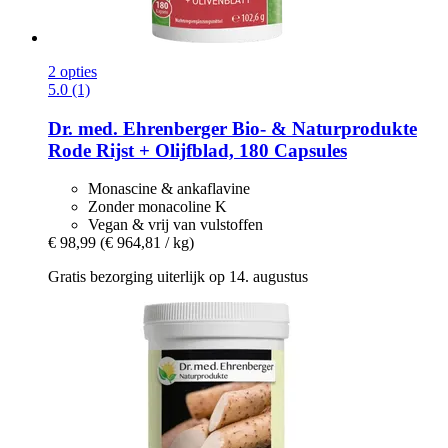
2 opties
5.0 (1)
Dr. med. Ehrenberger Bio- & Naturprodukte
Rode Rijst + Olijfblad, 180 Capsules
Monascine & ankaflavine
Zonder monacoline K
Vegan & vrij van vulstoffen
€ 98,99
(€ 964,81 / kg)
Gratis bezorging uiterlijk op 14. augustus