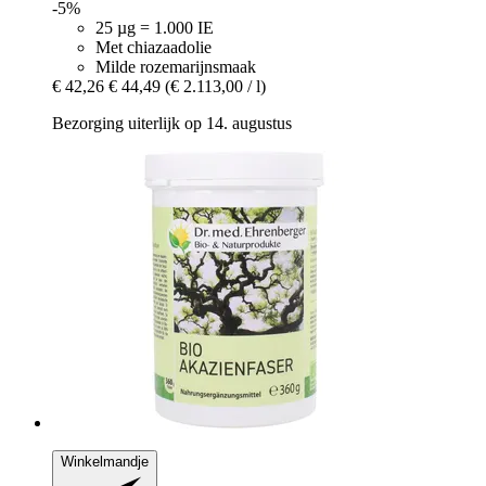
-5%
25 µg = 1.000 IE
Met chiazaadolie
Milde rozemarijnsmaak
€ 42,26
€ 44,49
(€ 2.113,00 / l)
Bezorging uiterlijk op 14. augustus
Winkelmandje