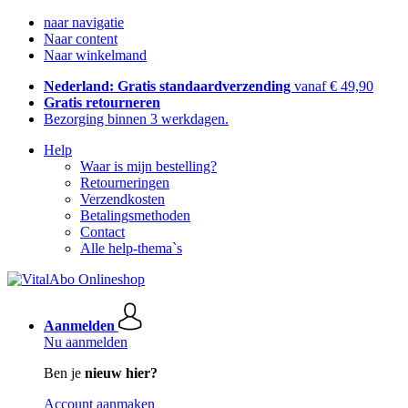
naar navigatie
Naar content
Naar winkelmand
Nederland: Gratis standaardverzending
vanaf € 49,90
Gratis retourneren
Bezorging binnen 3 werkdagen.
Help
Waar is mijn bestelling?
Retourneringen
Verzendkosten
Betalingsmethoden
Contact
Alle help-thema`s
Aanmelden
Nu aanmelden
Ben je
nieuw hier?
Account aanmaken