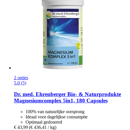
2 opties
5.0 (5)
Dr. med. Ehrenberger Bio- & Naturprodukte
Magnesiumcomplex 5in1, 180 Capsules
100% van natuurlijke oorsprong
Ideaal voor dagelijkse consumptie
Optimaal gedoseerd
€ 43,99
(€ 436,41 / kg)