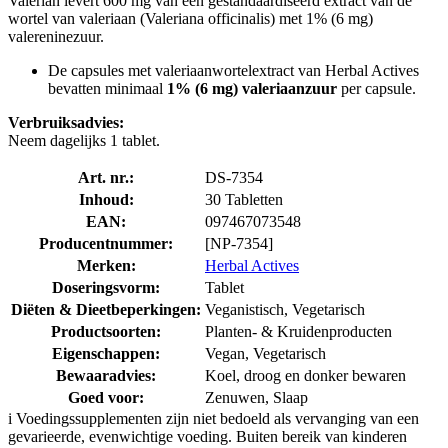
Valerian levert 600 mg van een gestandaardiseerd extract van de
wortel van valeriaan (Valeriana officinalis) met 1% (6 mg)
valereninezuur.
De capsules met valeriaanwortelextract van Herbal Actives
bevatten minimaal
1% (6 mg) valeriaanzuur
per capsule.
Verbruiksadvies:
Neem dagelijks 1 tablet.
Art. nr.:
DS-7354
Inhoud:
30 Tabletten
EAN:
097467073548
Producentnummer:
[NP-7354]
Merken:
Herbal Actives
Doseringsvorm:
Tablet
Diëten & Dieetbeperkingen:
Veganistisch, Vegetarisch
Productsoorten:
Planten- & Kruidenproducten
Eigenschappen:
Vegan, Vegetarisch
Bewaaradvies:
Koel, droog en donker bewaren
Goed voor:
Zenuwen, Slaap
i
Voedingssupplementen zijn niet bedoeld als vervanging van een
gevarieerde, evenwichtige voeding. Buiten bereik van kinderen