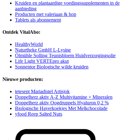
Kruiden en plantaardige voedingssupplementen in de
aanbieding
Producten met valeriaan & hop
Tablets als abonnement
Ontdek VitalAbo:
HealthyWorld
Naturtheke GmbH L-Lysine
Ölmühle Solling Teunisbloem Huidverzorgingsolie
Life Light VERTEpro akut
Sonnentor Biologische wilde kruiden
Nieuwe producten:
tetesept Mariadistel Artisjok
Doppelherz aktiv A-Z Multivitamine + Mineralen
Doppelherz aktiv Oogdruppels Hyaluron 0,2 %
Biologische Haverkoekjes Met Melkchocolade
yfood Reep Salted Nuts