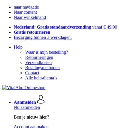
naar navigatie
Naar content
Naar winkelmand
Nederland: Gratis standaardverzending
vanaf € 49,90
Gratis retourneren
Bezorging binnen 3 werkdagen.
Help
Waar is mijn bestelling?
Retourneringen
Verzendkosten
Betalingsmethoden
Contact
Alle help-thema`s
Aanmelden
Nu aanmelden
Ben je
nieuw hier?
Account aanmaken