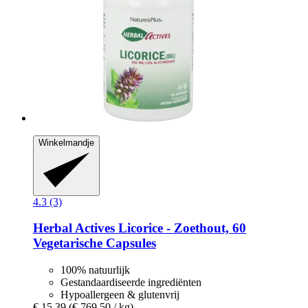
Winkelmandje
4.3 (3)
Herbal Actives
Licorice -​ Zoethout, 60
Vegetarische Capsules
100% natuurlijk
Gestandaardiseerde ingrediënten
Hypoallergeen & glutenvrij
€ 15,39
(€ 769,50 / kg)