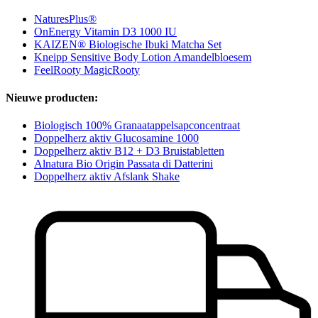
NaturesPlus®
OnEnergy Vitamin D3 1000 IU
KAIZEN® Biologische Ibuki Matcha Set
Kneipp Sensitive Body Lotion Amandelbloesem
FeelRooty MagicRooty
Nieuwe producten:
Biologisch 100% Granaatappelsapconcentraat
Doppelherz aktiv Glucosamine 1000
Doppelherz aktiv B12 + D3 Bruistabletten
Alnatura Bio Origin Passata di Datterini
Doppelherz aktiv Afslank Shake