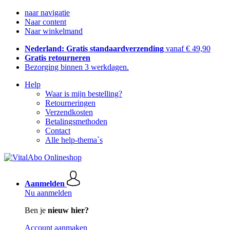
naar navigatie
Naar content
Naar winkelmand
Nederland: Gratis standaardverzending
vanaf € 49,90
Gratis retourneren
Bezorging binnen 3 werkdagen.
Help
Waar is mijn bestelling?
Retourneringen
Verzendkosten
Betalingsmethoden
Contact
Alle help-thema`s
Aanmelden
Nu aanmelden
Ben je
nieuw hier?
Account aanmaken