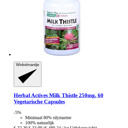
Winkelmandje
Herbal Actives
Milk Thistle 250mg, 60
Vegetarische Capsules
-5%
Minimaal 80% silymarine
100% natuurlijk
€ 32,29
€ 33,99
(€ 489,24 / kg Uitlekgewicht)