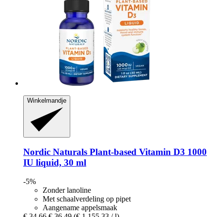
Winkelmandje
Nordic Naturals
Plant-​based Vitamin D3 1000
IU liquid, 30 ml
-5%
Zonder lanoline
Met schaalverdeling op pipet
Aangename appelsmaak
€ 34,66
€ 36,49
(€ 1.155,33 / l)