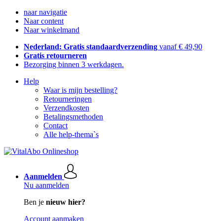
naar navigatie
Naar content
Naar winkelmand
Nederland: Gratis standaardverzending
vanaf € 49,90
Gratis retourneren
Bezorging binnen 3 werkdagen.
Help
Waar is mijn bestelling?
Retourneringen
Verzendkosten
Betalingsmethoden
Contact
Alle help-thema`s
Aanmelden
Nu aanmelden
Ben je
nieuw hier?
Account aanmaken