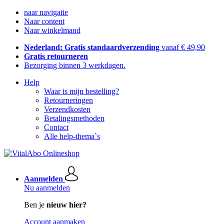
naar navigatie
Naar content
Naar winkelmand
Nederland: Gratis standaardverzending
vanaf € 49,90
Gratis retourneren
Bezorging binnen 3 werkdagen.
Help
Waar is mijn bestelling?
Retourneringen
Verzendkosten
Betalingsmethoden
Contact
Alle help-thema`s
Aanmelden
Nu aanmelden
Ben je
nieuw hier?
Account aanmaken