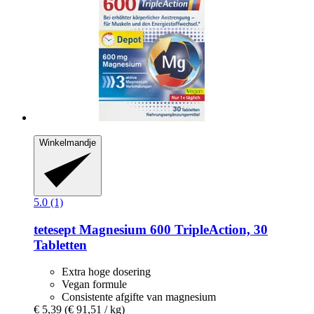
Winkelmandje
5.0 (1)
tetesept
Magnesium 600 TripleAction, 30
Tabletten
Extra hoge dosering
Vegan formule
Consistente afgifte van magnesium
€ 5,39
(€ 91,51 / kg)