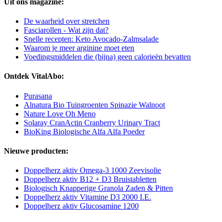
Uit ons magazine:
De waarheid over stretchen
Fasciarollen - Wat zijn dat?
Snelle recepten: Keto Avocado-Zalmsalade
Waarom je meer arginine moet eten
Voedingsmiddelen die (bijna) geen calorieën bevatten
Ontdek VitalAbo:
Purasana
Alnatura Bio Tuingroenten Spinazie Walnoot
Nature Love Oh Meno
Solaray CranActin Cranberry Urinary Tract
BioKing Biologische Alfa Alfa Poeder
Nieuwe producten:
Doppelherz aktiv Omega-3 1000 Zeevisolie
Doppelherz aktiv B12 + D3 Bruistabletten
Biologisch Knapperige Granola Zaden & Pitten
Doppelherz aktiv Vitamine D3 2000 I.E.
Doppelherz aktiv Glucosamine 1200