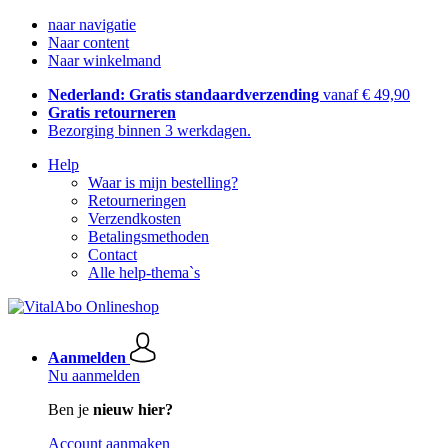
naar navigatie
Naar content
Naar winkelmand
Nederland: Gratis standaardverzending
vanaf € 49,90
Gratis retourneren
Bezorging binnen 3 werkdagen.
Help
Waar is mijn bestelling?
Retourneringen
Verzendkosten
Betalingsmethoden
Contact
Alle help-thema`s
Aanmelden
Nu aanmelden
Ben je
nieuw hier?
Account aanmaken