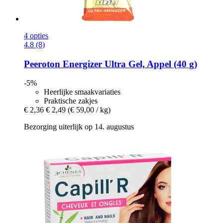
4 opties
4.8 (8)
Peeroton
Energizer Ultra Gel, Appel (40 g)
-5%
Heerlijke smaakvariaties
Praktische zakjes
€ 2,36
€ 2,49
(€ 59,00 / kg)
Bezorging uiterlijk op 14. augustus