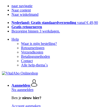
naar navigatie
Naar content
Naar winkelmand
Nederland: Gratis standaardverzending
vanaf € 49,90
Gratis retourneren
Bezorging binnen 3 werkdagen.
Help
Waar is mijn bestelling?
Retourneringen
Verzendkosten
Betalingsmethoden
Contact
Alle help-thema`s
Aanmelden
Nu aanmelden
Ben je
nieuw hier?
Account aanmaken