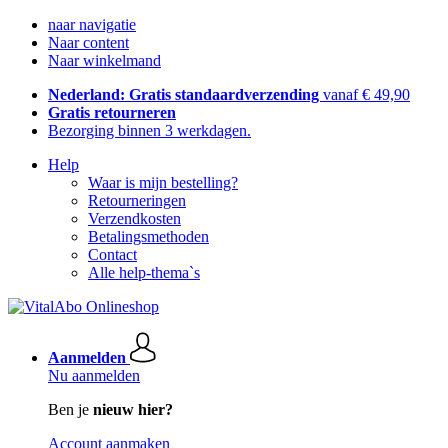
naar navigatie
Naar content
Naar winkelmand
Nederland: Gratis standaardverzending
vanaf € 49,90
Gratis retourneren
Bezorging binnen 3 werkdagen.
Help
Waar is mijn bestelling?
Retourneringen
Verzendkosten
Betalingsmethoden
Contact
Alle help-thema`s
Aanmelden
Nu aanmelden
Ben je
nieuw hier?
Account aanmaken