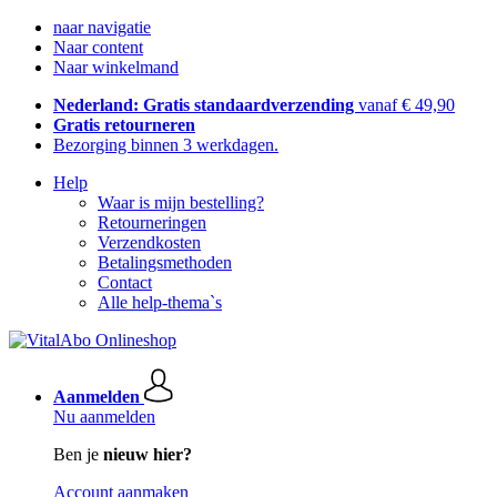
naar navigatie
Naar content
Naar winkelmand
Nederland: Gratis standaardverzending
vanaf € 49,90
Gratis retourneren
Bezorging binnen 3 werkdagen.
Help
Waar is mijn bestelling?
Retourneringen
Verzendkosten
Betalingsmethoden
Contact
Alle help-thema`s
Aanmelden
Nu aanmelden
Ben je
nieuw hier?
Account aanmaken