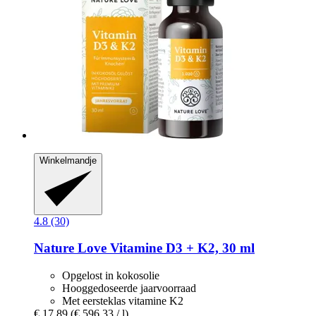
Winkelmandje
4.8 (30)
Nature Love
Vitamine D3 + K2, 30 ml
Opgelost in kokosolie
Hooggedoseerde jaarvoorraad
Met eersteklas vitamine K2
€ 17,89
(€ 596,33 / l)