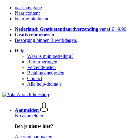
naar navigatie
Naar content
Naar winkelmand
Nederland: Gratis standaardverzending
vanaf € 49,90
Gratis retourneren
Bezorging binnen 3 werkdagen.
Help
Waar is mijn bestelling?
Retourneringen
Verzendkosten
Betalingsmethoden
Contact
Alle help-thema`s
Aanmelden
Nu aanmelden
Ben je
nieuw hier?
Account aanmaken