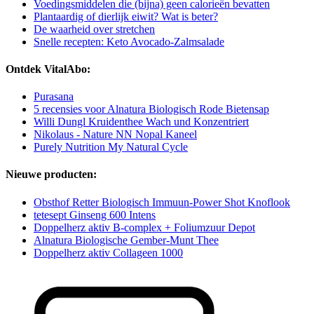
Voedingsmiddelen die (bijna) geen calorieën bevatten
Plantaardig of dierlijk eiwit? Wat is beter?
De waarheid over stretchen
Snelle recepten: Keto Avocado-Zalmsalade
Ontdek VitalAbo:
Purasana
5 recensies voor Alnatura Biologisch Rode Bietensap
Willi Dungl Kruidenthee Wach und Konzentriert
Nikolaus - Nature NN Nopal Kaneel
Purely Nutrition My Natural Cycle
Nieuwe producten:
Obsthof Retter Biologisch Immuun-Power Shot Knoflook
tetesept Ginseng 600 Intens
Doppelherz aktiv B-complex + Foliumzuur Depot
Alnatura Biologische Gember-Munt Thee
Doppelherz aktiv Collageen 1000