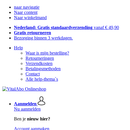
naar navigatie
Naar content
Naar winkelmand
Nederland: Gratis standaardverzending
vanaf € 49,90
Gratis retourneren
Bezorging binnen 3 werkdagen.
Help
Waar is mijn bestelling?
Retourneringen
Verzendkosten
Betalingsmethoden
Contact
Alle help-thema`s
Aanmelden
Nu aanmelden
Ben je
nieuw hier?
Account aanmaken