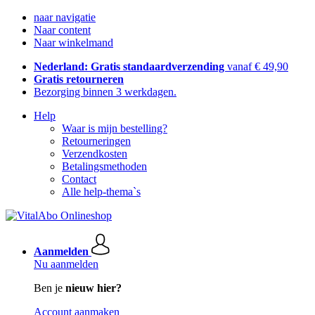
naar navigatie
Naar content
Naar winkelmand
Nederland: Gratis standaardverzending
vanaf € 49,90
Gratis retourneren
Bezorging binnen 3 werkdagen.
Help
Waar is mijn bestelling?
Retourneringen
Verzendkosten
Betalingsmethoden
Contact
Alle help-thema`s
Aanmelden
Nu aanmelden
Ben je
nieuw hier?
Account aanmaken