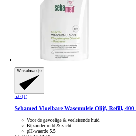
Winkelmandje
5.0 (1)
Sebamed
Vloeibare Wasemulsie Olijf, Refill, 400
Voor de gevoelige & veeleisende huid
Bijzonder mild & zacht
pH-waarde 5,5