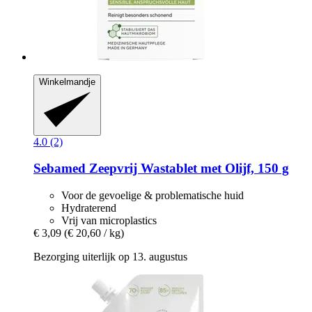
Winkelmandje
4.0 (2)
Sebamed
Zeepvrij Wastablet met Olijf, 150 g
Voor de gevoelige & problematische huid
Hydraterend
Vrij van microplastics
€ 3,09
(€ 20,60 / kg)
Bezorging uiterlijk op 13. augustus