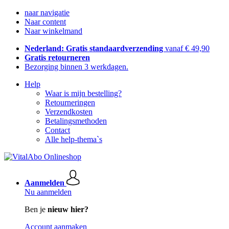
naar navigatie
Naar content
Naar winkelmand
Nederland: Gratis standaardverzending
vanaf € 49,90
Gratis retourneren
Bezorging binnen 3 werkdagen.
Help
Waar is mijn bestelling?
Retourneringen
Verzendkosten
Betalingsmethoden
Contact
Alle help-thema`s
Aanmelden
Nu aanmelden
Ben je
nieuw hier?
Account aanmaken