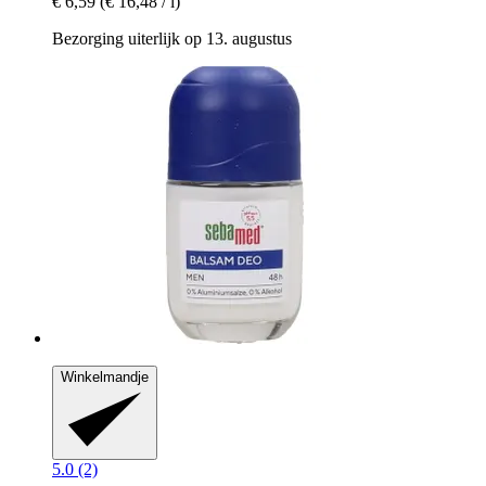
€ 6,59
(€ 16,48 / l)
Bezorging uiterlijk op 13. augustus
Winkelmandje
5.0 (2)