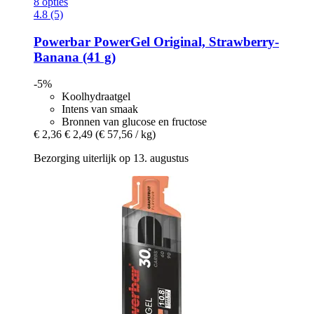
8 opties
4.8 (5)
Powerbar
PowerGel Original, Strawberry-​
Banana (41 g)
-5%
Koolhydraatgel
Intens van smaak
Bronnen van glucose en fructose
€ 2,36
€ 2,49
(€ 57,56 / kg)
Bezorging uiterlijk op 13. augustus