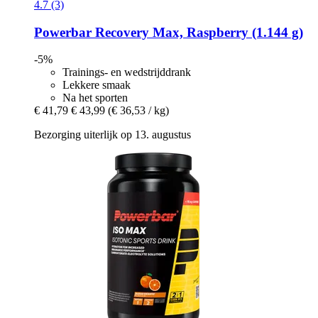
4.7 (3)
Powerbar
Recovery Max, Raspberry (1.144 g)
-5%
Trainings- en wedstrijddrank
Lekkere smaak
Na het sporten
€ 41,79
€ 43,99
(€ 36,53 / kg)
Bezorging uiterlijk op 13. augustus