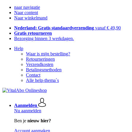
naar navigatie
Naar content
Naar winkelmand
Nederland: Gratis standaardverzending
vanaf € 49,90
Gratis retourneren
Bezorging binnen 3 werkdagen.
Help
Waar is mijn bestelling?
Retourneringen
Verzendkosten
Betalingsmethoden
Contact
Alle help-thema`s
Aanmelden
Nu aanmelden
Ben je
nieuw hier?
Account aanmaken