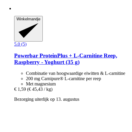
Winkelmandje
5.0 (5)
Powerbar
ProteinPlus + L-​Carnitine Reep,
Raspberry -​ Yoghurt (35 g)
Combinatie van hoogwaardige eiwitten & L-carnitine
200 mg Carnipure® L-carnitine per reep
Met magnesium
€ 1,59
(€ 45,43 / kg)
Bezorging uiterlijk op 13. augustus