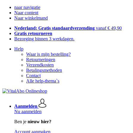
naar navigatie
Naar content
Naar winkelmand
Nederland: Gratis standaardverzending
vanaf € 49,90
Gratis retourneren
Bezorging binnen 3 werkdagen.
Help
Waar is mijn bestelling?
Retourneringen
Verzendkosten
Betalingsmethoden
Contact
Alle help-thema`s
Aanmelden
Nu aanmelden
Ben je
nieuw hier?
Account aanmaken