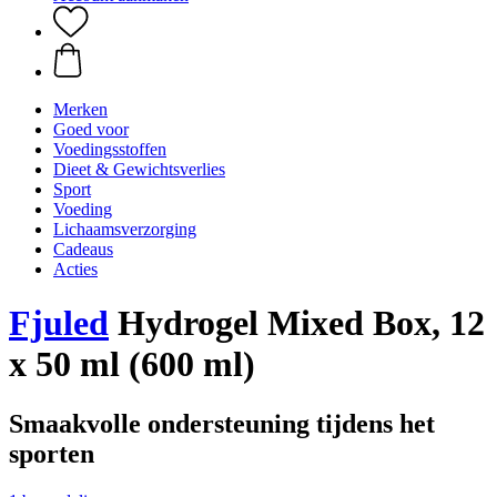
Merken
Goed voor
Voedingsstoffen
Dieet & Gewichtsverlies
Sport
Voeding
Lichaamsverzorging
Cadeaus
Acties
Fjuled
Hydrogel Mixed Box, 12
x 50 ml (600 ml)
Smaakvolle ondersteuning tijdens het
sporten