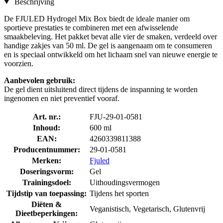
Beschrijving
De FJULED Hydrogel Mix Box biedt de ideale manier om
sportieve prestaties te combineren met een afwisselende
smaakbeleving. Het pakket bevat alle vier de smaken, verdeeld over
handige zakjes van 50 ml. De gel is aangenaam om te consumeren
en is speciaal ontwikkeld om het lichaam snel van nieuwe energie te
voorzien.
Aanbevolen gebruik:
De gel dient uitsluitend direct tijdens de inspanning te worden
ingenomen en niet preventief vooraf.
Art. nr.:
FJU-29-01-0581
Inhoud:
600 ml
EAN:
4260339811388
Producentnummer:
29-01-0581
Merken:
Fjuled
Doseringsvorm:
Gel
Trainingsdoel:
Uithoudingsvermogen
Tijdstip van toepassing:
Tijdens het sporten
Diëten &
Veganistisch, Vegetarisch, Glutenvrij
Dieetbeperkingen: