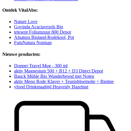
Ontdek VitalAbo:
Nature Love
Govinda Acaciavezels Bio
tetesept Foliumzuur 800 Depot
Alnatura Bioland-Rodekool, Pot
FutuNatura Nonisap
Nieuwe producten:
Dopper Travel Mug - 300 ml
aktiv Magnesium 500 + B12 + D3 Direct Depot
Bauck Mühle Bio Wunderbrood met Noten
aktiv Meno Rode Klaver + Teunisbloemolie + Biotine
yfood Drinkmaaltijd Heavenly Hazelnut