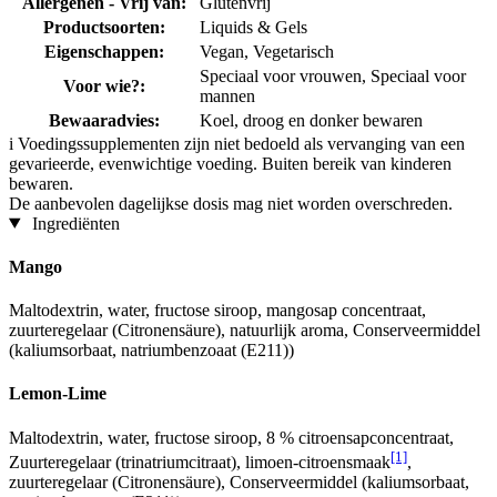
Allergenen - Vrij van:
Glutenvrij
Productsoorten:
Liquids & Gels
Eigenschappen:
Vegan, Vegetarisch
Speciaal voor vrouwen, Speciaal voor
Voor wie?:
mannen
Bewaaradvies:
Koel, droog en donker bewaren
i
Voedingssupplementen zijn niet bedoeld als vervanging van een
gevarieerde, evenwichtige voeding. Buiten bereik van kinderen
bewaren.
De aanbevolen dagelijkse dosis mag niet worden overschreden.
Ingrediënten
Mango
Maltodextrin, water, fructose siroop, mangosap concentraat,
zuurteregelaar (Citronensäure), natuurlijk aroma, Conserveermiddel
(kaliumsorbaat, natriumbenzoaat (E211))
Lemon-Lime
Maltodextrin, water, fructose siroop, 8 % citroensapconcentraat,
[1]
Zuurteregelaar (trinatriumcitraat), limoen-citroensmaak
,
zuurteregelaar (Citronensäure), Conserveermiddel (kaliumsorbaat,