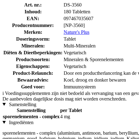
Art. nr.:
DS-3560
Inhoud:
180 Tabletten
EAN:
097467035607
Producentnummer:
[NP-3560]
Merken:
Nature's Plus
Doseringsvorm:
Tablet
Mineralen:
Multi-Mineralen
Diëten & Dieetbeperkingen:
Vegetarisch
Productsoorten:
Mineralen & Sporenelementen
Eigenschappen:
Vegetarisch
Product-Relaunch:
Door een productherlancering kan de v
Bewaaradvies:
Koel, droog en donker bewaren
Goed voor:
Immuunsysteem
i
Voedingssupplementen zijn niet bedoeld als vervanging van een gev
De aanbevolen dagelijkse dosis mag niet worden overschreden.
Samenstelling
Samenstelling
per Tablet
sporenelementen - complex
4 mg
Ingrediënten
sporenelementen - complex (aluminium, antimoon, barium, beryllium,
germanium, goud, hafnium, holmium, indium, iridium, jodium, Kaliu