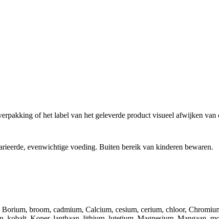
erpakking of het label van het geleverde product visueel afwijken van
arieerde, evenwichtige voeding. Buiten bereik van kinderen bewaren.
 Borium, broom, cadmium, Calcium, cesium, cerium, chloor, Chromium, 
m, kobalt, Koper, lanthaan, lithium, lutetium, Magnesium, Mangaan, 