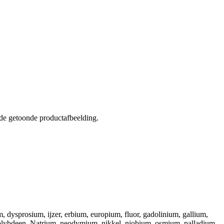
 de getoonde productafbeelding.
dysprosium, ijzer, erbium, europium, fluor, gadolinium, gallium,
molybdeen, Natrium, neodymium, nikkel, niobium, osmium, palladium,