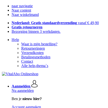
naar navigatie
Naar content
Naar winkelmand
Nederland: Gratis standaardverzending
vanaf € 49,90
Gratis retourneren
Bezorging binnen 3 werkdagen.
Help
Waar is mijn bestelling?
Retourneringen
Verzendkosten
Betalingsmethoden
Contact
Alle help-thema`s
Aanmelden
Nu aanmelden
Ben je
nieuw hier?
Account aanmaken