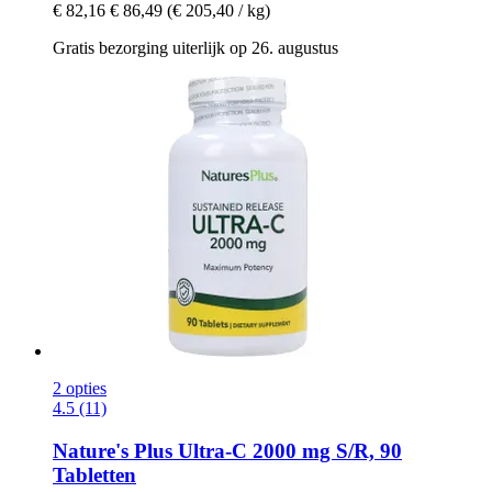
€ 82,16
€ 86,49
(€ 205,40 / kg)
Gratis bezorging uiterlijk op 26. augustus
2 opties
4.5 (11)
Nature's Plus
Ultra-​C 2000 mg S/R, 90
Tabletten