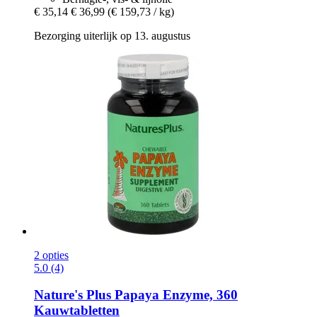
€ 35,14
€ 36,99
(€ 159,73 / kg)
Bezorging uiterlijk op 13. augustus
2 opties
5.0 (4)
Nature's Plus
Papaya Enzyme, 360
Kauwtabletten