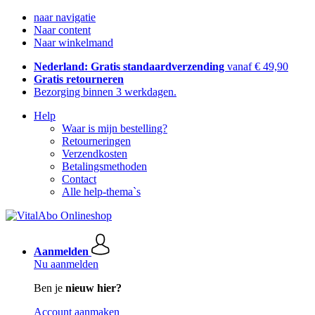
naar navigatie
Naar content
Naar winkelmand
Nederland: Gratis standaardverzending
vanaf € 49,90
Gratis retourneren
Bezorging binnen 3 werkdagen.
Help
Waar is mijn bestelling?
Retourneringen
Verzendkosten
Betalingsmethoden
Contact
Alle help-thema`s
Aanmelden
Nu aanmelden
Ben je
nieuw hier?
Account aanmaken