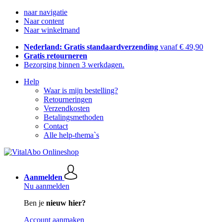
naar navigatie
Naar content
Naar winkelmand
Nederland: Gratis standaardverzending
vanaf € 49,90
Gratis retourneren
Bezorging binnen 3 werkdagen.
Help
Waar is mijn bestelling?
Retourneringen
Verzendkosten
Betalingsmethoden
Contact
Alle help-thema`s
Aanmelden
Nu aanmelden
Ben je
nieuw hier?
Account aanmaken