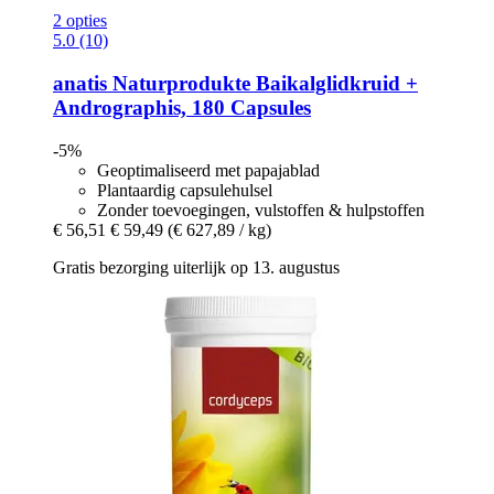
2 opties
5.0 (10)
anatis Naturprodukte
Baikalglidkruid +
Andrographis, 180 Capsules
-5%
Geoptimaliseerd met papajablad
Plantaardig capsulehulsel
Zonder toevoegingen, vulstoffen & hulpstoffen
€ 56,51
€ 59,49
(€ 627,89 / kg)
Gratis bezorging uiterlijk op 13. augustus