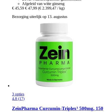
Afgeleid van witte ginseng
€ 45,59
€ 47,99
(€ 2.399,47 / kg)
Bezorging uiterlijk op 13. augustus
3 opties
4.8 (17)
ZeinPharma
Curcumin-​Triplex³ 500mg, 150