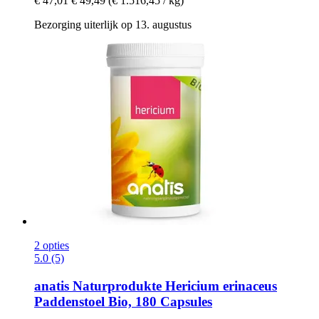
€ 47,01
€ 49,49
(€ 1.516,45 / kg)
Bezorging uiterlijk op 13. augustus
2 opties
5.0 (5)
anatis Naturprodukte
Hericium erinaceus
Paddenstoel Bio, 180 Capsules