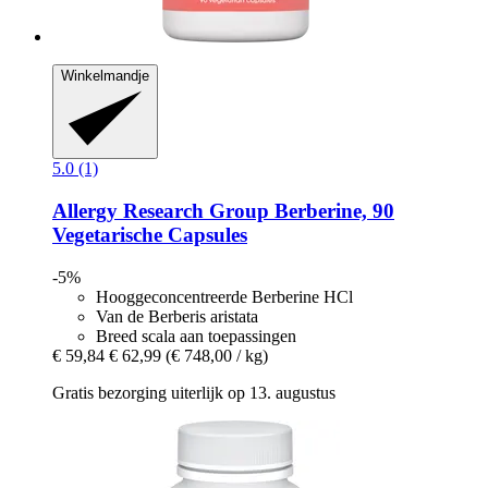
Winkelmandje
5.0 (1)
Allergy Research Group
Berberine, 90
Vegetarische Capsules
-5%
Hooggeconcentreerde Berberine HCl
Van de Berberis aristata
Breed scala aan toepassingen
€ 59,84
€ 62,99
(€ 748,00 / kg)
Gratis bezorging uiterlijk op 13. augustus