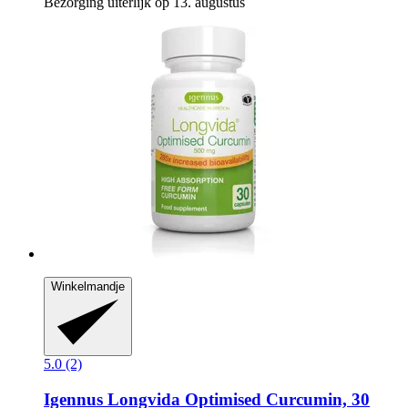
Bezorging uiterlijk op 13. augustus
Winkelmandje
5.0 (2)
Igennus
Longvida Optimised Curcumin, 30