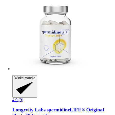
Winkelmandje
4.9 (9)
Longevity Labs
spermidineLIFE® Original