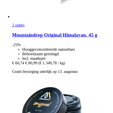
2 opties
Mountaindrop
Original Himalayan, 45 g
-25%
Hooggeconcentreerde natuurhars
Behoedzaam gereinigd
Incl. maatlepel
€ 60,74
€ 80,99
(€ 1.349,78 / kg)
Gratis bezorging uiterlijk op 13. augustus