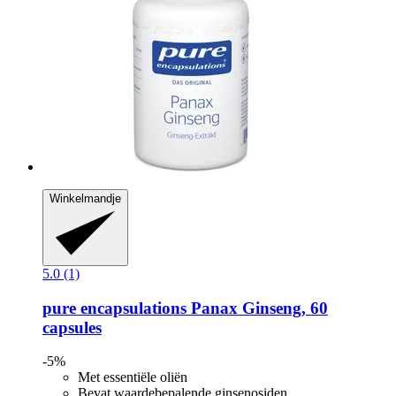
Winkelmandje
5.0 (1)
pure encapsulations
Panax Ginseng, 60
capsules
-5%
Met essentiële oliën
Bevat waardebepalende ginsenosiden