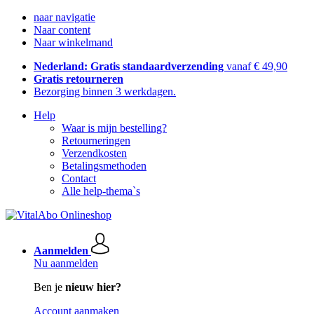
naar navigatie
Naar content
Naar winkelmand
Nederland: Gratis standaardverzending
vanaf € 49,90
Gratis retourneren
Bezorging binnen 3 werkdagen.
Help
Waar is mijn bestelling?
Retourneringen
Verzendkosten
Betalingsmethoden
Contact
Alle help-thema`s
Aanmelden
Nu aanmelden
Ben je
nieuw hier?
Account aanmaken