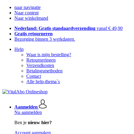
naar navigatie
Naar content
Naar winkelmand
Nederland: Gratis standaardverzending
vanaf € 49,90
Gratis retourneren
Bezorging binnen 3 werkdagen.
Help
Waar is mijn bestelling?
Retourneringen
Verzendkosten
Betalingsmethoden
Contact
Alle help-thema`s
Aanmelden
Nu aanmelden
Ben je
nieuw hier?
Account aanmaken