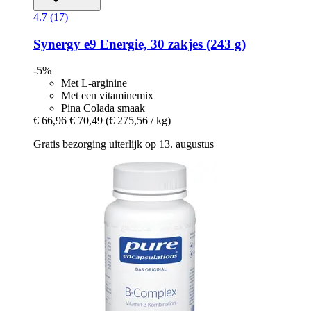
4.7 (17)
Synergy
e9 Energie, 30 zakjes (243 g)
-5%
Met L-arginine
Met een vitaminemix
Pina Colada smaak
€ 66,96
€ 70,49
(€ 275,56 / kg)
Gratis bezorging uiterlijk op 13. augustus