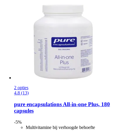
2 opties
4.8 (13)
pure encapsulations
All-​in-​one Plus, 180
capsules
-5%
Multivitamine bij verhoogde behoefte