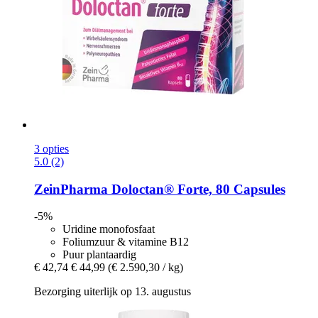
3 opties
5.0 (2)
ZeinPharma
Doloctan® Forte, 80 Capsules
-5%
Uridine monofosfaat
Foliumzuur & vitamine B12
Puur plantaardig
€ 42,74
€ 44,99
(€ 2.590,30 / kg)
Bezorging uiterlijk op 13. augustus