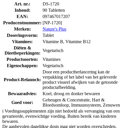
Art. nr.:
DS-1720
Inhoud:
90 Tabletten
EAN:
097467017207
Producentnummer:
[NP-1720]
Merken:
Nature's Plus
Doseringsvorm:
Tablet
Vitamines:
Vitamine B, Vitamine B12
Diëten &
Vegetarisch
Dieetbeperkingen:
Productsoorten:
Vitamines
Eigenschappen:
Vegetarisch
Door een productherlancering kan de
verpakking of het label van het geleverde
Product-Relaunch:
product visueel afwijken van de getoonde
productafbeelding.
Bewaaradvies:
Koel, droog en donker bewaren
Geheugen & Concentratie, Hart &
Goed voor:
Bloedsomloop, Immuunsysteem, Zenuwen
i
Voedingssupplementen zijn niet bedoeld als vervanging van een
gevarieerde, evenwichtige voeding. Buiten bereik van kinderen
bewaren.
De aanbevolen dagelijkse dosis mag niet worden overschreden.