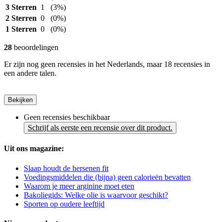
3 Sterren
1
(3%)
2 Sterren
0
(0%)
1 Sterren
0
(0%)
28
beoordelingen
Er zijn nog geen recensies in het Nederlands, maar 18 recensies in
een andere talen.
Bekijken
Geen recensies beschikbaar
Schrijf als eerste een recensie over dit product.
Uit ons magazine:
Slaap houdt de hersenen fit
Voedingsmiddelen die (bijna) geen calorieën bevatten
Waarom je meer arginine moet eten
Bakoliegids: Welke olie is waarvoor geschikt?
Sporten op oudere leeftijd