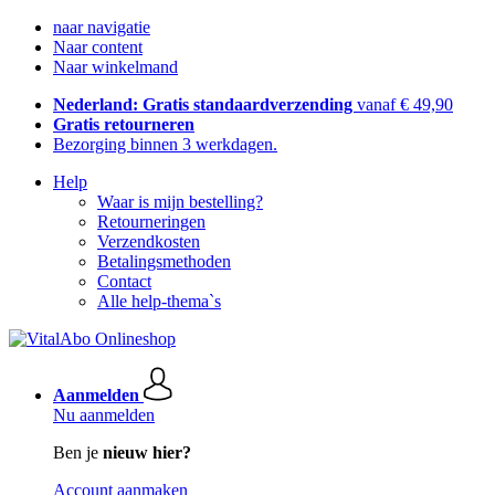
naar navigatie
Naar content
Naar winkelmand
Nederland: Gratis standaardverzending
vanaf € 49,90
Gratis retourneren
Bezorging binnen 3 werkdagen.
Help
Waar is mijn bestelling?
Retourneringen
Verzendkosten
Betalingsmethoden
Contact
Alle help-thema`s
Aanmelden
Nu aanmelden
Ben je
nieuw hier?
Account aanmaken