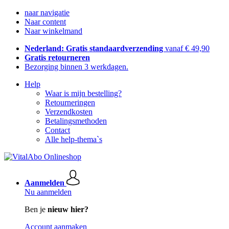
naar navigatie
Naar content
Naar winkelmand
Nederland: Gratis standaardverzending
vanaf € 49,90
Gratis retourneren
Bezorging binnen 3 werkdagen.
Help
Waar is mijn bestelling?
Retourneringen
Verzendkosten
Betalingsmethoden
Contact
Alle help-thema`s
Aanmelden
Nu aanmelden
Ben je
nieuw hier?
Account aanmaken