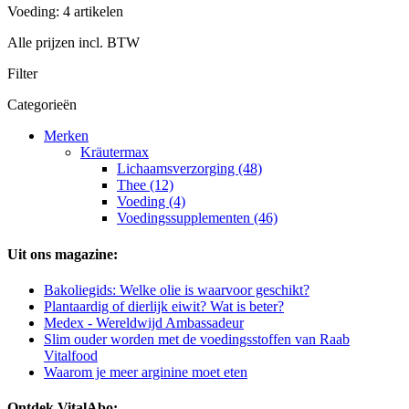
Voeding: 4 artikelen
Alle prijzen incl. BTW
Filter
Categorieën
Merken
Kräutermax
Lichaamsverzorging (48)
Thee (12)
Voeding (4)
Voedingssupplementen (46)
Uit ons magazine:
Bakoliegids: Welke olie is waarvoor geschikt?
Plantaardig of dierlijk eiwit? Wat is beter?
Medex - Wereldwijd Ambassadeur
Slim ouder worden met de voedingsstoffen van Raab
Vitalfood
Waarom je meer arginine moet eten
Ontdek VitalAbo: