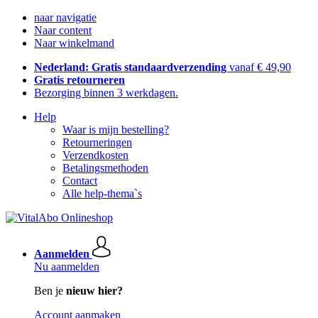
naar navigatie
Naar content
Naar winkelmand
Nederland: Gratis standaardverzending
vanaf € 49,90
Gratis retourneren
Bezorging binnen 3 werkdagen.
Help
Waar is mijn bestelling?
Retourneringen
Verzendkosten
Betalingsmethoden
Contact
Alle help-thema`s
Aanmelden
Nu aanmelden
Ben je
nieuw hier?
Account aanmaken