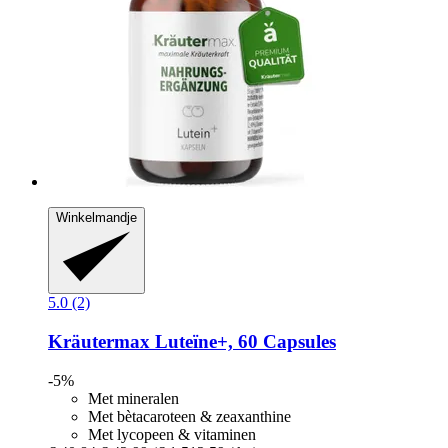
Winkelmandje
5.0 (2)
Kräutermax
Luteïne+, 60 Capsules
-5%
Met mineralen
Met bètacaroteen & zeaxanthine
Met lycopeen & vitaminen