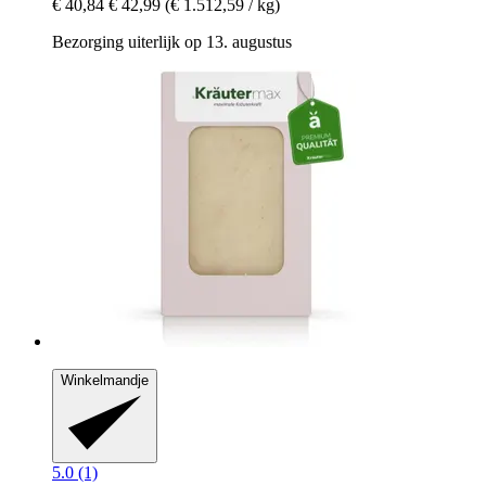
€ 40,84
€ 42,99
(€ 1.512,59 / kg)
Bezorging uiterlijk op 13. augustus
Winkelmandje
5.0 (1)