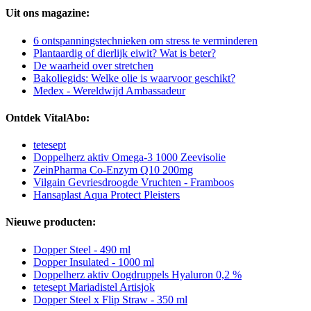
Uit ons magazine:
6 ontspanningstechnieken om stress te verminderen
Plantaardig of dierlijk eiwit? Wat is beter?
De waarheid over stretchen
Bakoliegids: Welke olie is waarvoor geschikt?
Medex - Wereldwijd Ambassadeur
Ontdek VitalAbo:
tetesept
Doppelherz aktiv Omega-3 1000 Zeevisolie
ZeinPharma Co-Enzym Q10 200mg
Vilgain Gevriesdroogde Vruchten - Framboos
Hansaplast Aqua Protect Pleisters
Nieuwe producten:
Dopper Steel - 490 ml
Dopper Insulated - 1000 ml
Doppelherz aktiv Oogdruppels Hyaluron 0,2 %
tetesept Mariadistel Artisjok
Dopper Steel x Flip Straw - 350 ml