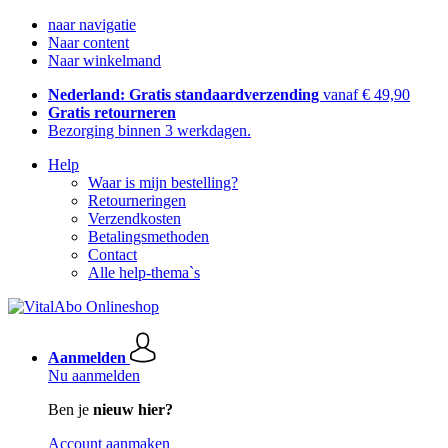
naar navigatie
Naar content
Naar winkelmand
Nederland: Gratis standaardverzending
vanaf € 49,90
Gratis retourneren
Bezorging binnen 3 werkdagen.
Help
Waar is mijn bestelling?
Retourneringen
Verzendkosten
Betalingsmethoden
Contact
Alle help-thema`s
Aanmelden
Nu aanmelden
Ben je
nieuw hier?
Account aanmaken