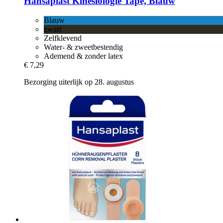
Hansaplast
Kinesiologie Tape, Blauw
Blauw
zwart
Zelfklevend
Water- & zweetbestendig
Ademend & zonder latex
€ 7,29
Bezorging uiterlijk op 28. augustus