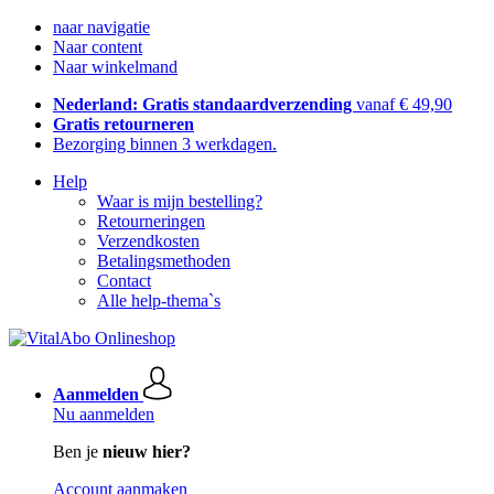
naar navigatie
Naar content
Naar winkelmand
Nederland: Gratis standaardverzending
vanaf € 49,90
Gratis retourneren
Bezorging binnen 3 werkdagen.
Help
Waar is mijn bestelling?
Retourneringen
Verzendkosten
Betalingsmethoden
Contact
Alle help-thema`s
Aanmelden
Nu aanmelden
Ben je
nieuw hier?
Account aanmaken