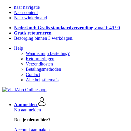
naar navigatie
Naar content
Naar winkelmand
Nederland: Gratis standaardverzending
vanaf € 49,90
Gratis retourneren
Bezorging binnen 3 werkdagen.
Help
Waar is mijn bestelling?
Retourneringen
Verzendkosten
Betalingsmethoden
Contact
Alle help-thema`s
Aanmelden
Nu aanmelden
Ben je
nieuw hier?
Account aanmaken