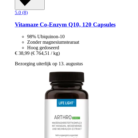
5.0 (8)
Vitamaze
Co-​Enzym Q10, 120 Capsules
98% Ubiquinon-10
Zonder magnesiumstearaat
Hoog gedoseerd
€ 38,99
(€ 764,51 / kg)
Bezorging uiterlijk op 13. augustus