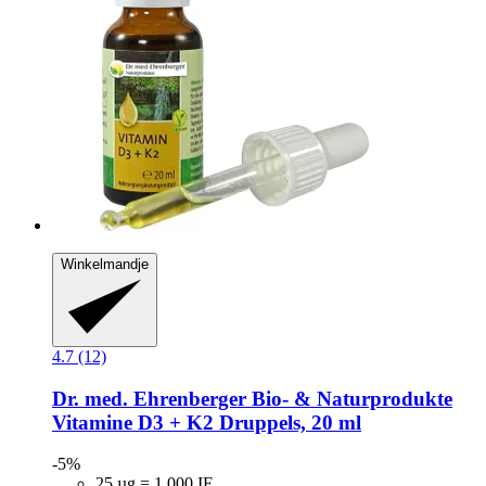
Winkelmandje
4.7 (12)
Dr. med. Ehrenberger Bio- & Naturprodukte
Vitamine D3 + K2 Druppels, 20 ml
-5%
25 µg = 1.000 IE