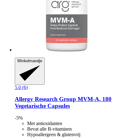
Winkelmandje
5.0 (6)
Allergy Research Group
MVM-​A, 180
Vegetarische Capsules
-5%
Met antioxidanten
Bevat alle B-vitaminen
Hypoallergeen & glutenvrij