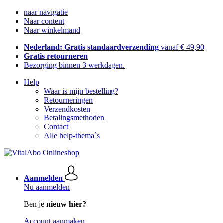
naar navigatie
Naar content
Naar winkelmand
Nederland: Gratis standaardverzending
vanaf € 49,90
Gratis retourneren
Bezorging binnen 3 werkdagen.
Help
Waar is mijn bestelling?
Retourneringen
Verzendkosten
Betalingsmethoden
Contact
Alle help-thema`s
Aanmelden
Nu aanmelden
Ben je
nieuw hier?
Account aanmaken