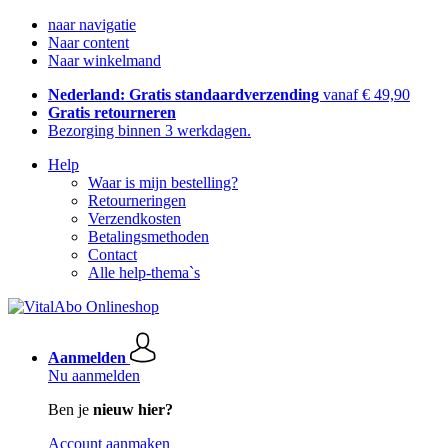
naar navigatie
Naar content
Naar winkelmand
Nederland: Gratis standaardverzending
vanaf € 49,90
Gratis retourneren
Bezorging binnen 3 werkdagen.
Help
Waar is mijn bestelling?
Retourneringen
Verzendkosten
Betalingsmethoden
Contact
Alle help-thema`s
Aanmelden
Nu aanmelden
Ben je
nieuw hier?
Account aanmaken