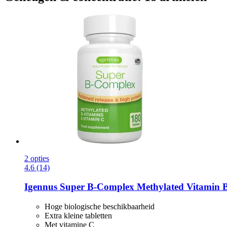
2 opties
4.6 (14)
Igennus
Super B-​Complex Methylated Vitamin B
Hoge biologische beschikbaarheid
Extra kleine tabletten
Met vitamine C