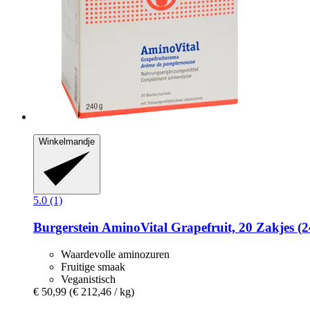
Winkelmandje
5.0 (1)
Burgerstein
AminoVital Grapefruit, 20 Zakjes (2
Waardevolle aminozuren
Fruitige smaak
Veganistisch
€ 50,99
(€ 212,46 / kg)