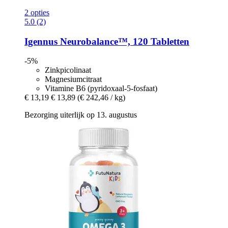
2 opties
5.0 (2)
Igennus
Neurobalance™, 120 Tabletten
-5%
Zinkpicolinaat
Magnesiumcitraat
Vitamine B6 (pyridoxaal-5-fosfaat)
€ 13,19
€ 13,89
(€ 242,46 / kg)
Bezorging uiterlijk op 13. augustus