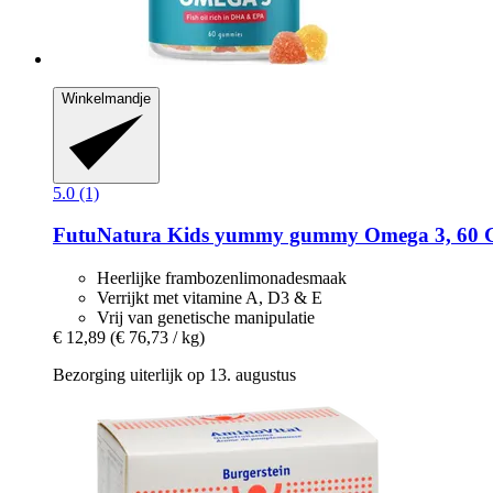
Winkelmandje
5.0 (1)
FutuNatura Kids
yummy gummy Omega 3, 60 
Heerlijke frambozenlimonadesmaak
Verrijkt met vitamine A, D3 & E
Vrij van genetische manipulatie
€ 12,89
(€ 76,73 / kg)
Bezorging uiterlijk op 13. augustus