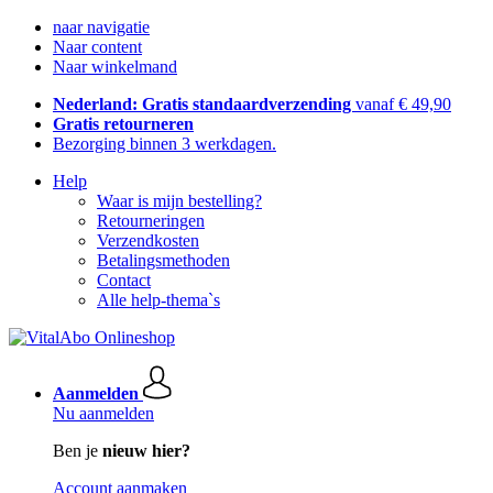
naar navigatie
Naar content
Naar winkelmand
Nederland: Gratis standaardverzending
vanaf € 49,90
Gratis retourneren
Bezorging binnen 3 werkdagen.
Help
Waar is mijn bestelling?
Retourneringen
Verzendkosten
Betalingsmethoden
Contact
Alle help-thema`s
Aanmelden
Nu aanmelden
Ben je
nieuw hier?
Account aanmaken