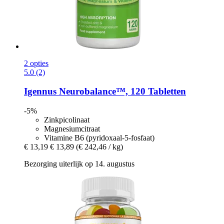
2 opties
5.0 (2)
Igennus
Neurobalance™, 120 Tabletten
-5%
Zinkpicolinaat
Magnesiumcitraat
Vitamine B6 (pyridoxaal-5-fosfaat)
€ 13,19
€ 13,89
(€ 242,46 / kg)
Bezorging uiterlijk op 14. augustus