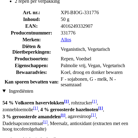
2 repen per verpakking
Art. nr.:
XPI-BIOG-331776
Inhoud:
50 g
EAN:
4016249332907
Producentnummer:
331776
Merken:
Allos
Diëten &
Veganistisch, Vegetarisch
Dieetbeperkingen:
Productsoorten:
Repen, Voedsel
Eigenschappen:
Palmolie vrij, Vegan, Vegetarisch
Bewaaradvies:
Koel, droog en donker bewaren
F - sojabonen, G - melk, N -
Kan sporen bevatten van:
sesamzaad
Ingrediënten
[1]
[1]
54 % Volkoren havervlokken
, rohrzucker
,
[1]
[1]
zonnebloemolie
,
4 % geroosterde hazelnoten
,
[1]
[1]
3 % geroosterde amandelen
, agavesiroop
,
[1]
Dadelsapconcentraat
, Meersalz, antioxidant (extracten met een
hoog tocoferolgehalte)