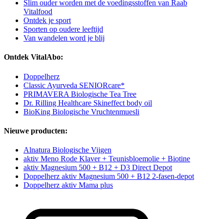
Slim ouder worden met de voedingsstoffen van Raab
Vitalfood
Ontdek je sport
Sporten op oudere leeftijd
Van wandelen word je blij
Ontdek VitalAbo:
Doppelherz
Classic Ayurveda SENIORcare*
PRIMAVERA Biologische Tea Tree
Dr. Rilling Healthcare Skineffect body oil
BioKing Biologische Vruchtenmuesli
Nieuwe producten:
Alnatura Biologische Vijgen
aktiv Meno Rode Klaver + Teunisbloemolie + Biotine
aktiv Magnesium 500 + B12 + D3 Direct Depot
Doppelherz aktiv Magnesium 500 + B12 2-fasen-depot
Doppelherz aktiv Mama plus