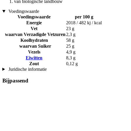
van biologische landbouw
Voedingswaarde
Voedingswaarde
per 100 g
Energie
2018 / 482 kj / kcal
Vet
23 g
waarvan Verzadigde Vetzuren
2,3 g
Koolhydraten
58 g
waarvan Suiker
25 g
Vezels
4,9 g
Eiwitten
8,3 g
Zout
0,12 g
Juridische informatie
Bijpassend