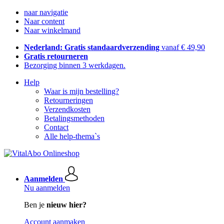
naar navigatie
Naar content
Naar winkelmand
Nederland: Gratis standaardverzending
vanaf € 49,90
Gratis retourneren
Bezorging binnen 3 werkdagen.
Help
Waar is mijn bestelling?
Retourneringen
Verzendkosten
Betalingsmethoden
Contact
Alle help-thema`s
Aanmelden
Nu aanmelden
Ben je
nieuw hier?
Account aanmaken