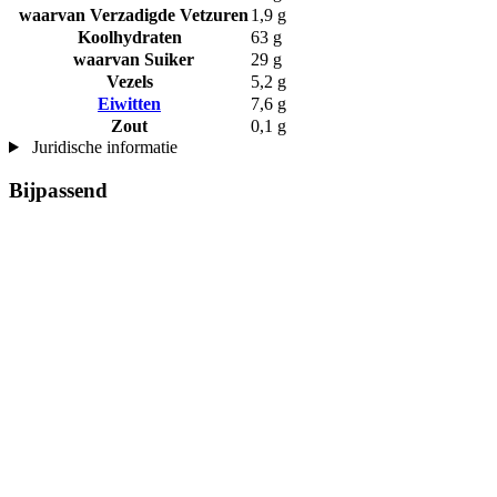
waarvan Verzadigde Vetzuren
1,9 g
Koolhydraten
63 g
waarvan Suiker
29 g
Vezels
5,2 g
Eiwitten
7,6 g
Zout
0,1 g
Juridische informatie
Bijpassend