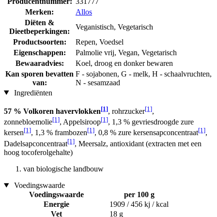
Producentnummer:
331777
Merken:
Allos
Diëten &
Veganistisch, Vegetarisch
Dieetbeperkingen:
Productsoorten:
Repen, Voedsel
Eigenschappen:
Palmolie vrij, Vegan, Vegetarisch
Bewaaradvies:
Koel, droog en donker bewaren
Kan sporen bevatten
F - sojabonen, G - melk, H - schaalvruchten,
van:
N - sesamzaad
Ingrediënten
[1]
[1]
57 % Volkoren havervlokken
, rohrzucker
,
[1]
[1]
zonnebloemolie
, Appelsiroop
, 1,3 % gevriesdroogde zure
[1]
[1]
[1]
kersen
, 1,3 % frambozen
, 0,8 % zure kersensapconcentraat
,
[1]
Dadelsapconcentraat
, Meersalz, antioxidant (extracten met een
hoog tocoferolgehalte)
van biologische landbouw
Voedingswaarde
Voedingswaarde
per 100 g
Energie
1909 / 456 kj / kcal
Vet
18 g