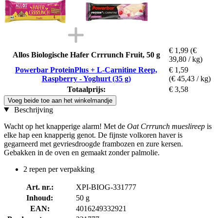
€ 1,99
(€
Allos Biologische Hafer Crrrunch Fruit, 50 g
39,80 / kg)
Powerbar ProteinPlus + L-Carnitine Reep,
€ 1,59
Raspberry - Yoghurt (35 g)
(€ 45,43 / kg)
Totaalprijs:
€ 3,58
Voeg beide toe aan het winkelmandje
Beschrijving
Wacht op het knapperige alarm! Met de
Oat Crrrunch mueslireep
is
elke hap een knapperig genot. De fijnste volkoren haver is
gegarneerd met gevriesdroogde frambozen en zure kersen.
Gebakken in de oven en gemaakt zonder palmolie.
2 repen per verpakking
Art. nr.:
XPI-BIOG-331777
Inhoud:
50 g
EAN:
4016249332921