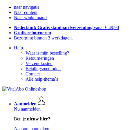
naar navigatie
Naar content
Naar winkelmand
Nederland: Gratis standaardverzending
vanaf € 49,90
Gratis retourneren
Bezorging binnen 3 werkdagen.
Help
Waar is mijn bestelling?
Retourneringen
Verzendkosten
Betalingsmethoden
Contact
Alle help-thema`s
Aanmelden
Nu aanmelden
Ben je
nieuw hier?
Account aanmaken