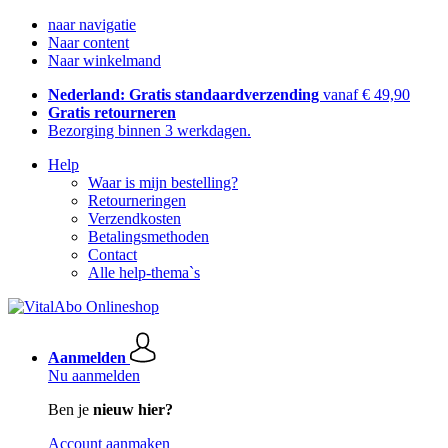
naar navigatie
Naar content
Naar winkelmand
Nederland: Gratis standaardverzending
vanaf € 49,90
Gratis retourneren
Bezorging binnen 3 werkdagen.
Help
Waar is mijn bestelling?
Retourneringen
Verzendkosten
Betalingsmethoden
Contact
Alle help-thema`s
Aanmelden
Nu aanmelden
Ben je
nieuw hier?
Account aanmaken