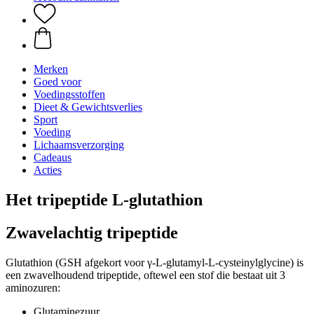
Merken
Goed voor
Voedingsstoffen
Dieet & Gewichtsverlies
Sport
Voeding
Lichaamsverzorging
Cadeaus
Acties
Het tripeptide L-glutathion
Zwavelachtig tripeptide
Glutathion (GSH afgekort voor γ-L-glutamyl-L-cysteinylglycine) is
een zwavelhoudend tripeptide, oftewel een stof die bestaat uit 3
aminozuren:
Glutaminezuur,