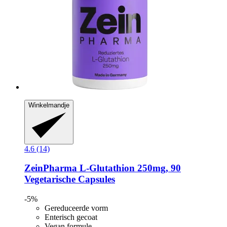
Winkelmandje
4.6 (14)
ZeinPharma
L-​Glutathion 250mg, 90
Vegetarische Capsules
-5%
Gereduceerde vorm
Enterisch gecoat
Vegan formule