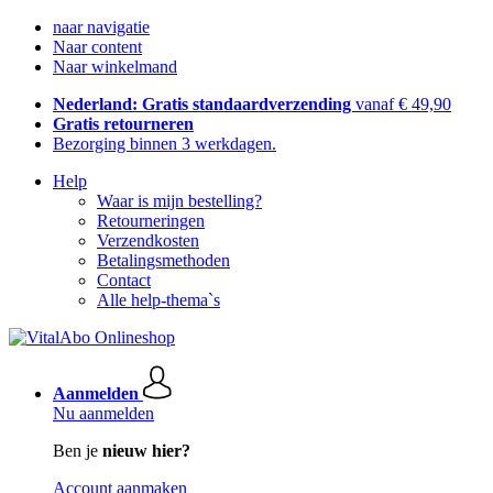
naar navigatie
Naar content
Naar winkelmand
Nederland: Gratis standaardverzending
vanaf € 49,90
Gratis retourneren
Bezorging binnen 3 werkdagen.
Help
Waar is mijn bestelling?
Retourneringen
Verzendkosten
Betalingsmethoden
Contact
Alle help-thema`s
Aanmelden
Nu aanmelden
Ben je
nieuw hier?
Account aanmaken