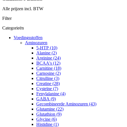
Alle prijzen incl. BTW
Filter
Categorieën
Voedingsstoffen
Aminozuren
5-HTP (10)
Alanine (2)
Arginine (24)
BCAA's (12)
Carnitine (18)
Carnosine (2)
Citrulline (3)
Creatine (28)
Cysteïne (7)
Fenylalanine (4)
GABA (9)
Gecombineerde Aminozuren (43)
Glutamine (22)
Glutathion (9)
Glycine (6)
Histidine (1)