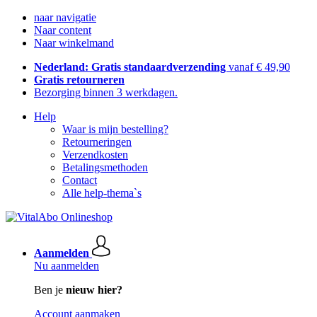
naar navigatie
Naar content
Naar winkelmand
Nederland: Gratis standaardverzending
vanaf € 49,90
Gratis retourneren
Bezorging binnen 3 werkdagen.
Help
Waar is mijn bestelling?
Retourneringen
Verzendkosten
Betalingsmethoden
Contact
Alle help-thema`s
Aanmelden
Nu aanmelden
Ben je
nieuw hier?
Account aanmaken