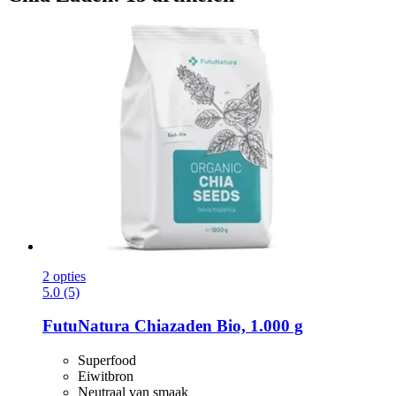
2 opties
5.0 (5)
FutuNatura
Chiazaden Bio, 1.000 g
Superfood
Eiwitbron
Neutraal van smaak