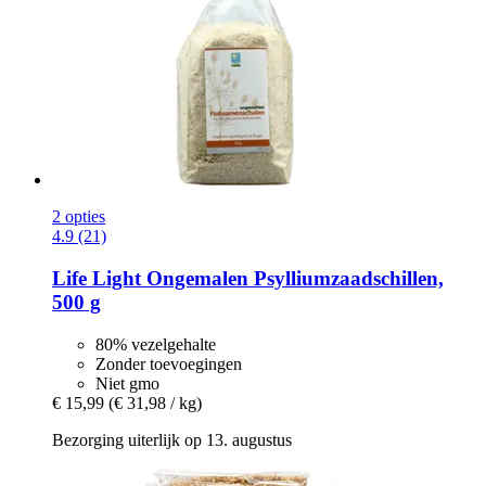
2 opties
4.9 (21)
Life Light
Ongemalen Psylliumzaadschillen,
500 g
80% vezelgehalte
Zonder toevoegingen
Niet gmo
€ 15,99
(€ 31,98 / kg)
Bezorging uiterlijk op 13. augustus