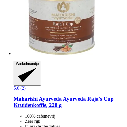
Winkelmandje
5.0 (2)
Maharishi Ayurveda
Ayurveda Raja's Cup
Kruidenkoffie, 228 g
100% cafeïnevrij
Zeer rijk
In praktische zakjes