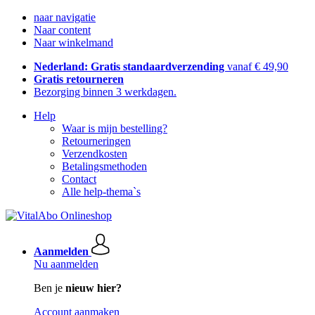
naar navigatie
Naar content
Naar winkelmand
Nederland: Gratis standaardverzending
vanaf € 49,90
Gratis retourneren
Bezorging binnen 3 werkdagen.
Help
Waar is mijn bestelling?
Retourneringen
Verzendkosten
Betalingsmethoden
Contact
Alle help-thema`s
Aanmelden
Nu aanmelden
Ben je
nieuw hier?
Account aanmaken