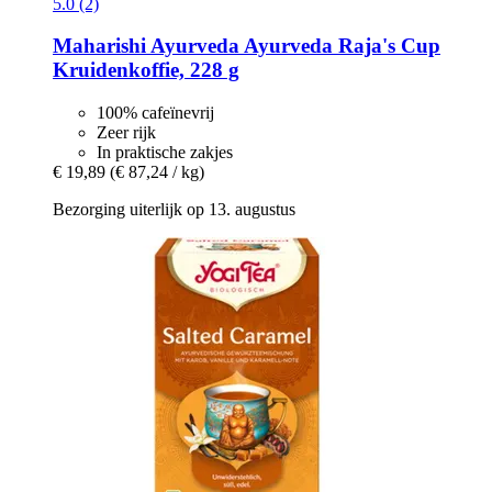
5.0 (2)
Maharishi Ayurveda
Ayurveda Raja's Cup
Kruidenkoffie, 228 g
100% cafeïnevrij
Zeer rijk
In praktische zakjes
€ 19,89
(€ 87,24 / kg)
Bezorging uiterlijk op 13. augustus