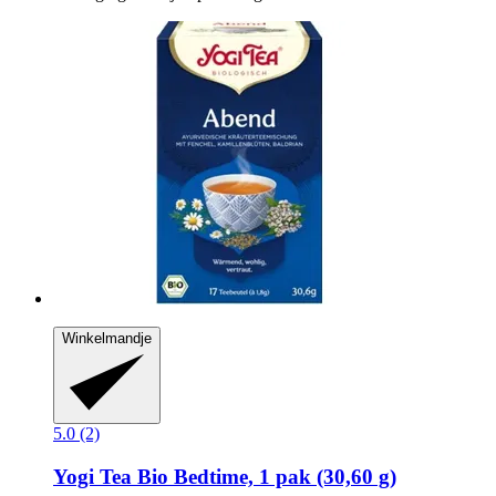
Winkelmandje
5.0 (2)
Yogi Tea
Bio Bedtime, 1 pak (30,60 g)