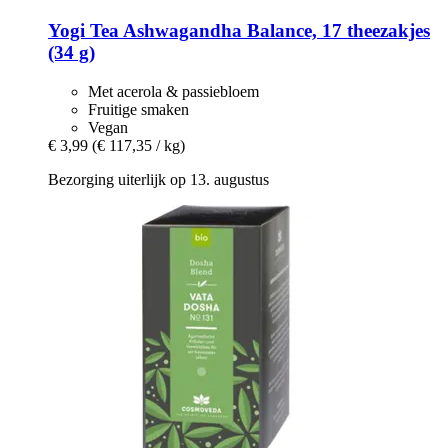
Yogi Tea
Ashwagandha Balance, 17 theezakjes
(34 g)
Met acerola & passiebloem
Fruitige smaken
Vegan
€ 3,99
(€ 117,35 / kg)
Bezorging uiterlijk op 13. augustus