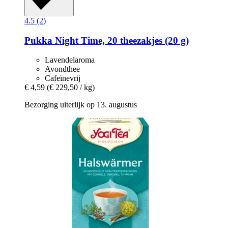
4.5 (2)
Pukka
Night Time, 20 theezakjes (20 g)
Lavendelaroma
Avondthee
Cafeïnevrij
€ 4,59
(€ 229,50 / kg)
Bezorging uiterlijk op 13. augustus