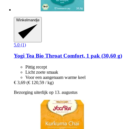
Winkelmandje
5.0 (1)
Yogi Tea
Bio Throat Comfort, 1 pak (30,60 g)
Pittig recept
Licht zoete smaak
Voor een aangenaam warme keel
€ 3,69
(€ 120,59 / kg)
Bezorging uiterlijk op 13. augustus