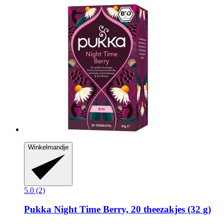
Winkelmandje
5.0 (2)
Pukka
Night Time Berry, 20 theezakjes (32 g)