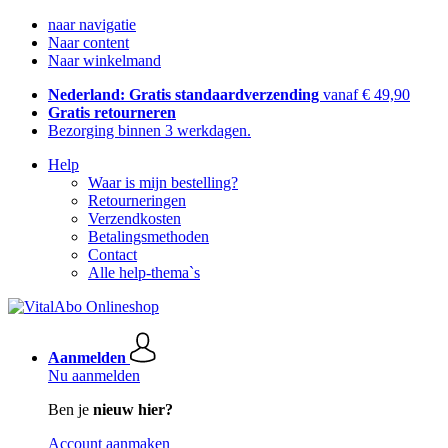
naar navigatie
Naar content
Naar winkelmand
Nederland: Gratis standaardverzending
vanaf € 49,90
Gratis retourneren
Bezorging binnen 3 werkdagen.
Help
Waar is mijn bestelling?
Retourneringen
Verzendkosten
Betalingsmethoden
Contact
Alle help-thema`s
Aanmelden
Nu aanmelden
Ben je
nieuw hier?
Account aanmaken