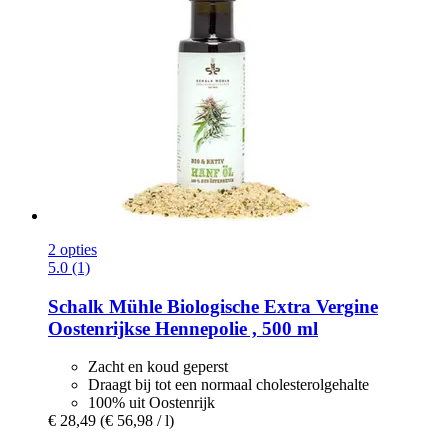
2 opties
5.0 (1)
Schalk Mühle
Biologische Extra Vergine
Oostenrijkse Hennepolie , 500 ml
Zacht en koud geperst
Draagt bij tot een normaal cholesterolgehalte
100% uit Oostenrijk
€ 28,49
(€ 56,98 / l)