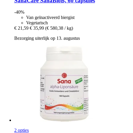
SanaCare
SanaBioB, 60 capsules
-40%
Van geïnactiveerd biergist
Vegetarisch
€ 21,59
€ 35,99
(€ 580,38 / kg)
Bezorging uiterlijk op 13. augustus
2 opties