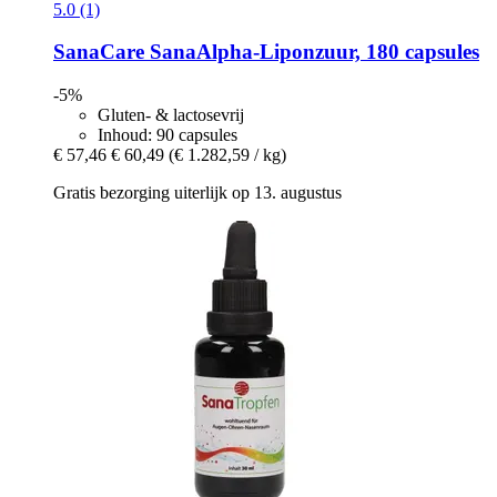
5.0 (1)
SanaCare
SanaAlpha-​Liponzuur, 180 capsules
-5%
Gluten- & lactosevrij
Inhoud: 90 capsules
€ 57,46
€ 60,49
(€ 1.282,59 / kg)
Gratis bezorging uiterlijk op 13. augustus