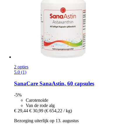
2 opties
5.0 (1)
SanaCare
SanaAstin, 60 capsules
-5%
Carotenoïde
Van de rode alg
€ 29,44
€ 30,99
(€ 654,22 / kg)
Bezorging uiterlijk op 13. augustus