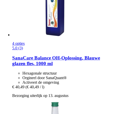
4 opties
5.0 (3)
SanaCare
Balance OH-​Oplossing, Blauwe
glazen fles, 1000 ml
Hexagonale structuur
Orgineel door SanaQuant®
Activeert de omgeving
€ 40,49
(€ 40,49 / l)
Bezorging uiterlijk op 13. augustus