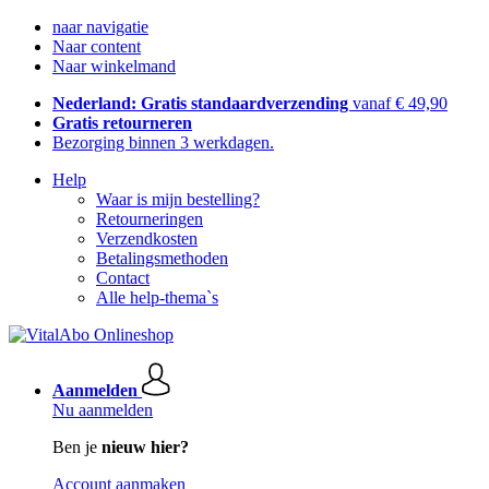
naar navigatie
Naar content
Naar winkelmand
Nederland: Gratis standaardverzending
vanaf € 49,90
Gratis retourneren
Bezorging binnen 3 werkdagen.
Help
Waar is mijn bestelling?
Retourneringen
Verzendkosten
Betalingsmethoden
Contact
Alle help-thema`s
Aanmelden
Nu aanmelden
Ben je
nieuw hier?
Account aanmaken