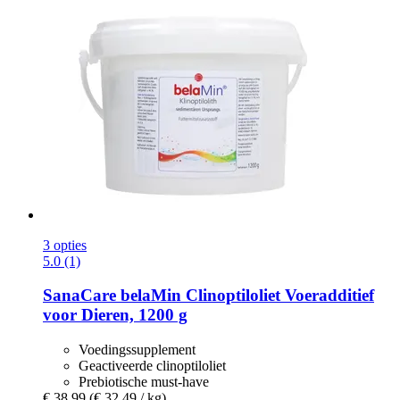
3 opties
5.0 (1)
SanaCare
belaMin Clinoptiloliet Voeradditief
voor Dieren, 1200 g
Voedingssupplement
Geactiveerde clinoptiloliet
Prebiotische must-have
€ 38,99
(€ 32,49 / kg)