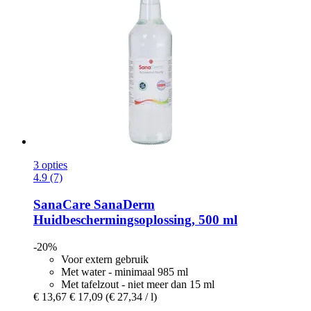
3 opties
4.9 (7)
SanaCare
SanaDerm
Huidbeschermingsoplossing, 500 ml
-20%
Voor extern gebruik
Met water - minimaal 985 ml
Met tafelzout - niet meer dan 15 ml
€ 13,67
€ 17,09
(€ 27,34 / l)