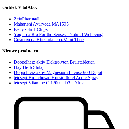
Ontdek VitalAbo:
ZeinPharma®
Maharishi Ayurveda MA1595
Kelly's 4in1 Chips
Yogi Tea Bio For the Senses - Natural Wellbeing
Cosmoveda Bio Gulancha-Munt Thee
Nieuwe producten:
Doppelherz aktiv Elektrolyten Bruistabletten
Hay Herb Shilajit
Doppelherz aktiv Magnesium Intense 600 Depot
tetesept Bronchosan Hoestprikkel Acute Spray
tetesept Vitamine C 1200 + D3 + Zink