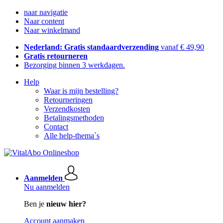
naar navigatie
Naar content
Naar winkelmand
Nederland: Gratis standaardverzending
vanaf € 49,90
Gratis retourneren
Bezorging binnen 3 werkdagen.
Help
Waar is mijn bestelling?
Retourneringen
Verzendkosten
Betalingsmethoden
Contact
Alle help-thema`s
Aanmelden
Nu aanmelden
Ben je
nieuw hier?
Account aanmaken