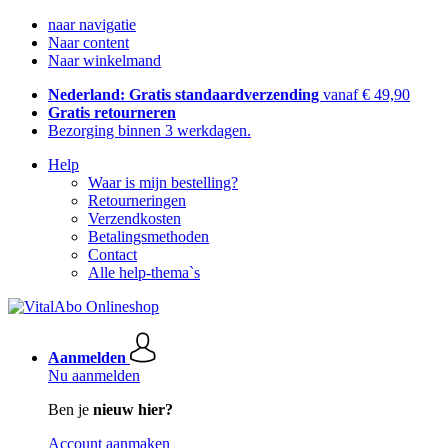
naar navigatie
Naar content
Naar winkelmand
Nederland: Gratis standaardverzending
vanaf € 49,90
Gratis retourneren
Bezorging binnen 3 werkdagen.
Help
Waar is mijn bestelling?
Retourneringen
Verzendkosten
Betalingsmethoden
Contact
Alle help-thema`s
Aanmelden
Nu aanmelden
Ben je
nieuw hier?
Account aanmaken