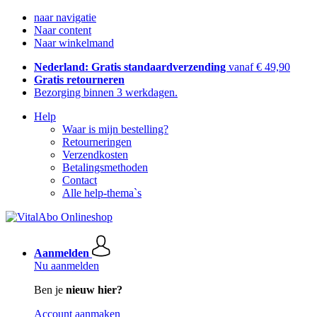
naar navigatie
Naar content
Naar winkelmand
Nederland: Gratis standaardverzending
vanaf € 49,90
Gratis retourneren
Bezorging binnen 3 werkdagen.
Help
Waar is mijn bestelling?
Retourneringen
Verzendkosten
Betalingsmethoden
Contact
Alle help-thema`s
Aanmelden
Nu aanmelden
Ben je
nieuw hier?
Account aanmaken