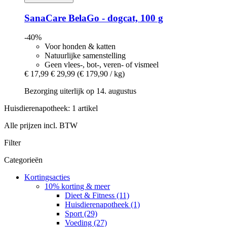
SanaCare
BelaGo -​ dogcat, 100 g
-40%
Voor honden & katten
Natuurlijke samenstelling
Geen vlees-, bot-, veren- of vismeel
€ 17,99
€ 29,99
(€ 179,90 / kg)
Bezorging uiterlijk op 14. augustus
Huisdierenapotheek: 1 artikel
Alle prijzen incl. BTW
Filter
Categorieën
Kortingsacties
10% korting & meer
Dieet & Fitness (11)
Huisdierenapotheek (1)
Sport (29)
Voeding (27)