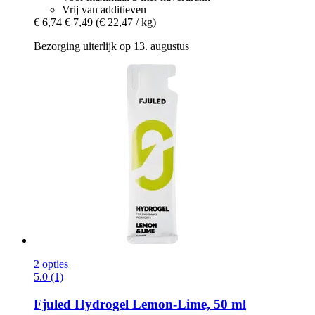
Vrij van additieven
€ 6,74
€ 7,49
(€ 22,47 / kg)
Bezorging uiterlijk op 13. augustus
2 opties
5.0 (1)
Fjuled
Hydrogel Lemon-​Lime, 50 ml