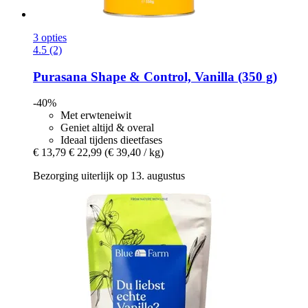
3 opties
4.5 (2)
Purasana
Shape & Control, Vanilla (350 g)
-40%
Met erwteneiwit
Geniet altijd & overal
Ideaal tijdens dieetfases
€ 13,79
€ 22,99
(€ 39,40 / kg)
Bezorging uiterlijk op 13. augustus