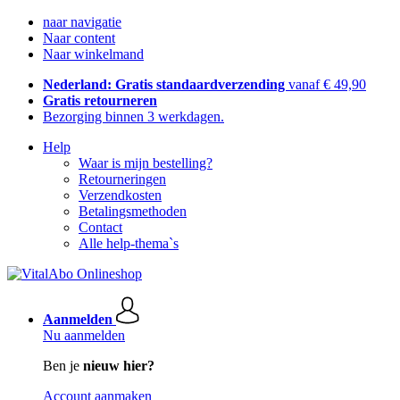
naar navigatie
Naar content
Naar winkelmand
Nederland: Gratis standaardverzending
vanaf € 49,90
Gratis retourneren
Bezorging binnen 3 werkdagen.
Help
Waar is mijn bestelling?
Retourneringen
Verzendkosten
Betalingsmethoden
Contact
Alle help-thema`s
Aanmelden
Nu aanmelden
Ben je
nieuw hier?
Account aanmaken